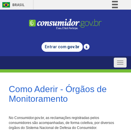
BRASIL
Simplifique!
Comunica BR
Participe
Acesso à informação
Entrar com
gov.br
Legislação
Canais
Toggle
naviga
Como Aderir - Órgãos de
Monitoramento
No Consumidor.gov.br, as reclamações registradas pelos
consumidores são acompanhadas, de forma coletiva, por diversos
órgãos do Sistema Nacional de Defesa do Consumidor.