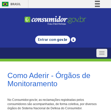
BRASIL
Simplifique!
Comunica BR
Participe
Acesso à informação
Entrar com
gov.br
Legislação
Canais
Toggle
naviga
Como Aderir - Órgãos de
Monitoramento
No Consumidor.gov.br, as reclamações registradas pelos
consumidores são acompanhadas, de forma coletiva, por diversos
órgãos do Sistema Nacional de Defesa do Consumidor.