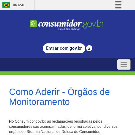
BRASIL
Simplifique!
Comunica BR
Participe
Acesso à informação
Entrar com
gov.br
Legislação
Canais
Toggle
naviga
Como Aderir - Órgãos de
Monitoramento
No Consumidor.gov.br, as reclamações registradas pelos
consumidores são acompanhadas, de forma coletiva, por diversos
órgãos do Sistema Nacional de Defesa do Consumidor.