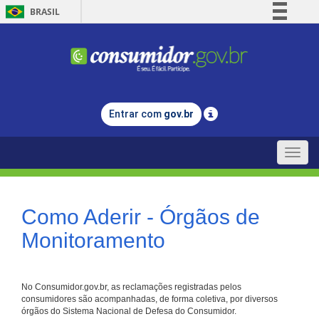
BRASIL
Simplifique!
Comunica BR
Participe
Acesso à informação
Entrar com
gov.br
Legislação
Canais
Toggle
naviga
Como Aderir - Órgãos de
Monitoramento
No Consumidor.gov.br, as reclamações registradas pelos
consumidores são acompanhadas, de forma coletiva, por diversos
órgãos do Sistema Nacional de Defesa do Consumidor.