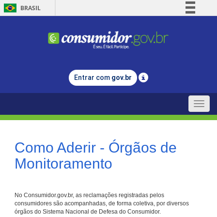
BRASIL
Simplifique!
Comunica BR
Participe
Acesso à informação
Entrar com
gov.br
Legislação
Canais
Toggle
naviga
Como Aderir - Órgãos de
Monitoramento
No Consumidor.gov.br, as reclamações registradas pelos
consumidores são acompanhadas, de forma coletiva, por diversos
órgãos do Sistema Nacional de Defesa do Consumidor.