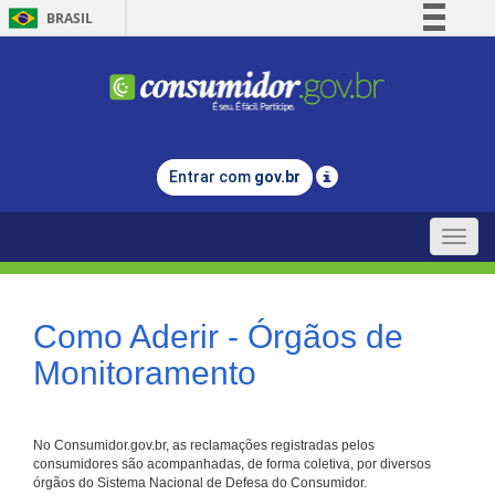
BRASIL
Simplifique!
Comunica BR
Participe
Acesso à informação
Entrar com
gov.br
Legislação
Canais
Toggle
naviga
Como Aderir - Órgãos de
Monitoramento
No Consumidor.gov.br, as reclamações registradas pelos
consumidores são acompanhadas, de forma coletiva, por diversos
órgãos do Sistema Nacional de Defesa do Consumidor.