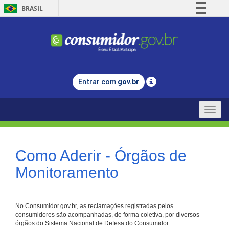
BRASIL
Simplifique!
Comunica BR
Participe
Acesso à informação
Entrar com
gov.br
Legislação
Canais
Toggle
naviga
Como Aderir - Órgãos de
Monitoramento
No Consumidor.gov.br, as reclamações registradas pelos
consumidores são acompanhadas, de forma coletiva, por diversos
órgãos do Sistema Nacional de Defesa do Consumidor.