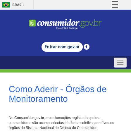
BRASIL
Simplifique!
Comunica BR
Participe
Acesso à informação
Entrar com
gov.br
Legislação
Canais
Toggle
naviga
Como Aderir - Órgãos de
Monitoramento
No Consumidor.gov.br, as reclamações registradas pelos
consumidores são acompanhadas, de forma coletiva, por diversos
órgãos do Sistema Nacional de Defesa do Consumidor.