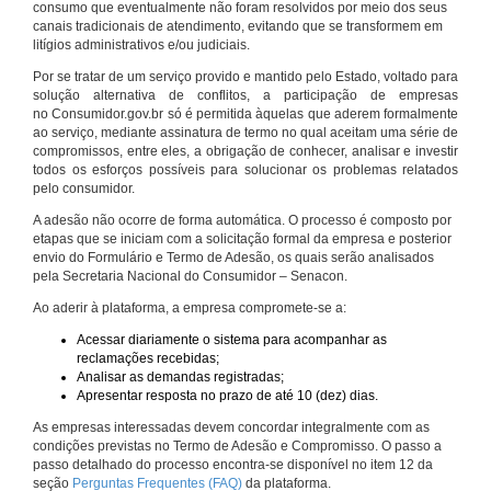
consumo que eventualmente não foram resolvidos por meio dos seus
canais tradicionais de atendimento, evitando que se transformem em
litígios administrativos e/ou judiciais.
Por se tratar de um serviço provido e mantido pelo Estado, voltado para
solução alternativa de conflitos, a participação de empresas
no Consumidor.gov.br só é permitida àquelas que aderem formalmente
ao serviço, mediante assinatura de termo no qual aceitam uma série de
compromissos, entre eles, a obrigação de conhecer, analisar e investir
todos os esforços possíveis para solucionar os problemas relatados
pelo consumidor.
A adesão não ocorre de forma automática. O processo é composto por
etapas que se iniciam com a solicitação formal da empresa e posterior
envio do Formulário e Termo de Adesão, os quais serão analisados
pela Secretaria Nacional do Consumidor – Senacon.
Ao aderir à plataforma, a empresa compromete-se a:
Acessar diariamente o sistema para acompanhar as
reclamações recebidas;
Analisar as demandas registradas;
Apresentar resposta no prazo de até 10 (dez) dias.
As empresas interessadas devem concordar integralmente com as
condições previstas no Termo de Adesão e Compromisso. O passo a
passo detalhado do processo encontra-se disponível no item 12 da
seção
Perguntas Frequentes (FAQ)
da plataforma.