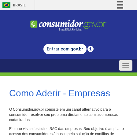
BRASIL
Simplifique!
Comunica BR
Participe
Acesso à informação
Entrar com
gov.br
Legislação
Canais
Toggle
naviga
Como Aderir - Empresas
O Consumidor.gov.br consiste em um canal alternativo para o
consumidor resolver seu problema diretamente com as empresas
cadastradas.
Ele não visa substituir o SAC das empresas. Seu objetivo é ampliar o
acesso dos consumidores à busca pela solução de conflitos de