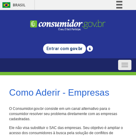
BRASIL
Simplifique!
Comunica BR
Participe
Acesso à informação
Entrar com
gov.br
Legislação
Canais
Toggle
naviga
Como Aderir - Empresas
O Consumidor.gov.br consiste em um canal alternativo para o
consumidor resolver seu problema diretamente com as empresas
cadastradas.
Ele não visa substituir o SAC das empresas. Seu objetivo é ampliar o
acesso dos consumidores à busca pela solução de conflitos de