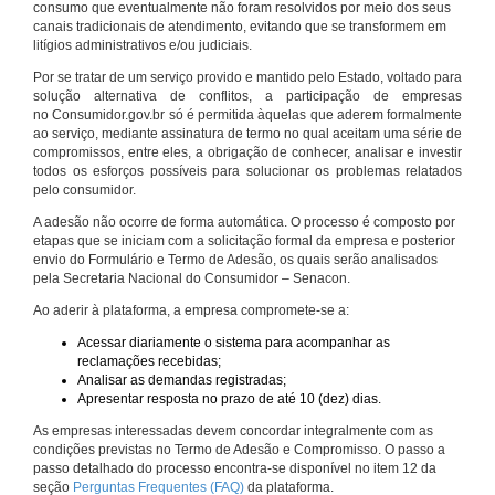
consumo que eventualmente não foram resolvidos por meio dos seus
canais tradicionais de atendimento, evitando que se transformem em
litígios administrativos e/ou judiciais.
Por se tratar de um serviço provido e mantido pelo Estado, voltado para
solução alternativa de conflitos, a participação de empresas
no Consumidor.gov.br só é permitida àquelas que aderem formalmente
ao serviço, mediante assinatura de termo no qual aceitam uma série de
compromissos, entre eles, a obrigação de conhecer, analisar e investir
todos os esforços possíveis para solucionar os problemas relatados
pelo consumidor.
A adesão não ocorre de forma automática. O processo é composto por
etapas que se iniciam com a solicitação formal da empresa e posterior
envio do Formulário e Termo de Adesão, os quais serão analisados
pela Secretaria Nacional do Consumidor – Senacon.
Ao aderir à plataforma, a empresa compromete-se a:
Acessar diariamente o sistema para acompanhar as
reclamações recebidas;
Analisar as demandas registradas;
Apresentar resposta no prazo de até 10 (dez) dias.
As empresas interessadas devem concordar integralmente com as
condições previstas no Termo de Adesão e Compromisso. O passo a
passo detalhado do processo encontra-se disponível no item 12 da
seção
Perguntas Frequentes (FAQ)
da plataforma.