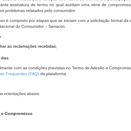
nte assinatura de termo no qual aceitam uma série de compromissos
r os problemas relatados pelo consumidor.
so é composto por etapas que se iniciam com a solicitação formal da 
 Nacional do Consumidor – Senacon.
a:
har as reclamações recebidas;
 dias.
almente com as condições previstas no Termo de Adesão e Compromis
as Frequentes (FAQ)
da plataforma.
as orientações abaixo:
o e Compromisso
.