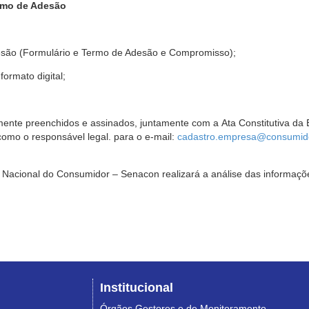
rmo de Adesão
são (Formulário e Termo de Adesão e Compromisso);
ormato digital;
ente preenchidos e assinados, juntamente com a Ata Constitutiva da 
omo o responsável legal. para o e-mail:
cadastro.empresa@consumido
Nacional do Consumidor – Senacon realizará a análise das informaçõe
Institucional
Órgãos Gestores e de Monitoramento