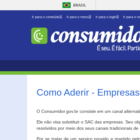
BRASIL
Ir para o conteúdo
1
Ir para o menu
2
Ir para o login
3
Ir para o r
Como Aderir - Empresas
O Consumidor.gov.br consiste em um canal alternat
Ele não visa substituir o SAC das empresas. Seu o
resolvidos por meio dos seus canais tradicionais de 
Por se tratar de um serviço provido e mantido pelo