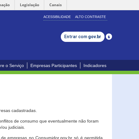
mação
Legislação
Canais
ACESSIBILIDADE
ALTO CONTRASTE
Entrar com
gov.br
re o Serviço
Empresas Participantes
Indicadores
resas cadastradas.
conflitos de consumo que eventualmente não foram
ou judiciais.
ção de empresas no Consumidor.gov.br só é permitida