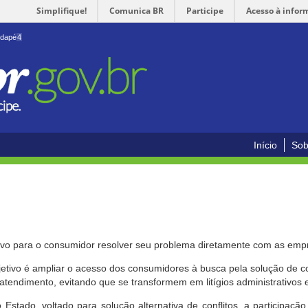
Simplifique!
Comunica BR
Participe
Acesso à infor
odapé
4
Início
Sob
ivo para o consumidor resolver seu problema diretamente com as emp
bjetivo é ampliar o acesso dos consumidores à busca pela solução de 
atendimento, evitando que se transformem em litígios administrativos e/
 Estado, voltado para solução alternativa de conflitos, a participa