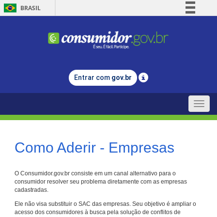
BRASIL
Simplifique!
Comunica BR
Participe
Acesso à informação
Entrar com
gov.br
Legislação
Canais
Toggle
naviga
Como Aderir - Empresas
O Consumidor.gov.br consiste em um canal alternativo para o
consumidor resolver seu problema diretamente com as empresas
cadastradas.
Ele não visa substituir o SAC das empresas. Seu objetivo é ampliar o
acesso dos consumidores à busca pela solução de conflitos de