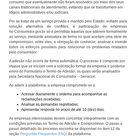
consumo que eventualmente não foram resolvidos por meio dos seus
canais tradicionais de atendimento, evitando que se transformem em
litígios administrativos e/ou judiciais.
Por se tratar de um serviço provido e mantido pelo Estado, voltado para
solução alternativa de conflitos, a participação de empresas
no Consumidor.gov.br só é permitida àquelas que aderem formalmente
ao serviço, mediante assinatura de termo no qual aceitam uma série de
compromissos, entre eles, a obrigação de conhecer, analisar e investir
todos os esforços possíveis para solucionar os problemas relatados
pelo consumidor.
A adesão não ocorre de forma automática. O processo é composto por
etapas que se iniciam com a solicitação formal da empresa e posterior
envio do Formulário e Termo de Adesão, os quais serão analisados
pela Secretaria Nacional do Consumidor – Senacon.
Ao aderir à plataforma, a empresa compromete-se a:
Acessar diariamente o sistema para acompanhar as
reclamações recebidas;
Analisar as demandas registradas;
Apresentar resposta no prazo de até 10 (dez) dias.
As empresas interessadas devem concordar integralmente com as
condições previstas no Termo de Adesão e Compromisso. O passo a
passo detalhado do processo encontra-se disponível no item 12 da
seção
Perguntas Frequentes (FAQ)
da plataforma.