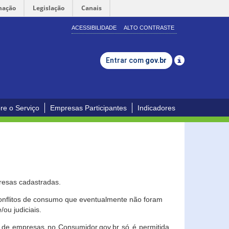
mação
Legislação
Canais
ACESSIBILIDADE
ALTO CONTRASTE
Entrar com
gov.br
re o Serviço
Empresas Participantes
Indicadores
resas cadastradas.
conflitos de consumo que eventualmente não foram
ou judiciais.
ção de empresas no Consumidor.gov.br só é permitida