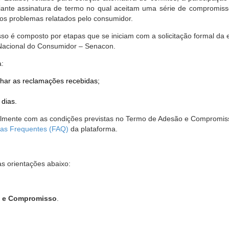
nte assinatura de termo no qual aceitam uma série de compromissos
r os problemas relatados pelo consumidor.
so é composto por etapas que se iniciam com a solicitação formal da 
 Nacional do Consumidor – Senacon.
a:
har as reclamações recebidas;
 dias.
almente com as condições previstas no Termo de Adesão e Compromis
as Frequentes (FAQ)
da plataforma.
as orientações abaixo:
o e Compromisso
.