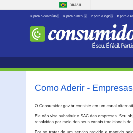
BRASIL
Ir para o conteúdo
1
Ir para o menu
2
Ir para o login
3
Ir para o r
Como Aderir - Empresas
O Consumidor.gov.br consiste em um canal alternat
Ele não visa substituir o SAC das empresas. Seu o
resolvidos por meio dos seus canais tradicionais de 
Por se tratar de um serviço provido e mantido pelo