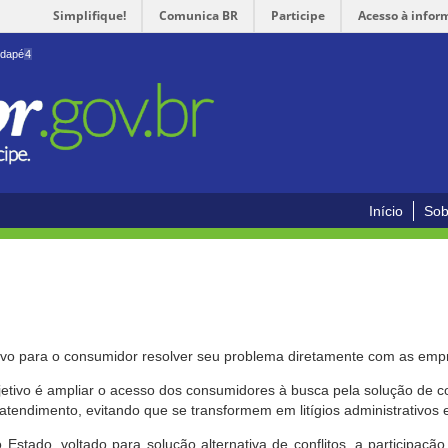
Simplifique!
Comunica BR
Participe
Acesso à infor
odapé
4
Início
Sob
ivo para o consumidor resolver seu problema diretamente com as emp
bjetivo é ampliar o acesso dos consumidores à busca pela solução de 
atendimento, evitando que se transformem em litígios administrativos e/
 Estado, voltado para solução alternativa de conflitos, a participa