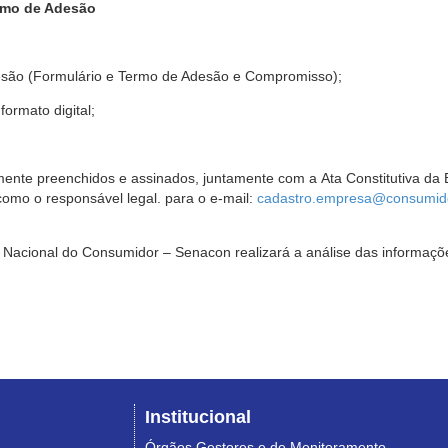
rmo de Adesão
são (Formulário e Termo de Adesão e Compromisso);
ormato digital;
ente preenchidos e assinados, juntamente com a Ata Constitutiva da 
omo o responsável legal. para o e-mail:
cadastro.empresa@consumido
Nacional do Consumidor – Senacon realizará a análise das informaçõe
Institucional
Órgãos Gestores e de Monitoramento