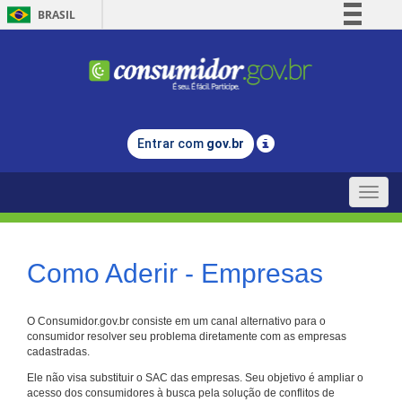
BRASIL
Simplifique!
Comunica BR
Participe
Acesso à informação
Entrar com
gov.br
Legislação
Canais
Toggle
naviga
Como Aderir - Empresas
O Consumidor.gov.br consiste em um canal alternativo para o
consumidor resolver seu problema diretamente com as empresas
cadastradas.
Ele não visa substituir o SAC das empresas. Seu objetivo é ampliar o
acesso dos consumidores à busca pela solução de conflitos de