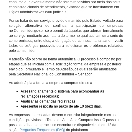
consumo que eventualmente não foram resolvidos por meio dos seus
canais tradicionais de atendimento, evitando que se transformem em
litígios administrativos e/ou judiciais.
Por se tratar de um serviço provido e mantido pelo Estado, voltado para
solução alternativa de conflitos, a participação de empresas
no Consumidor.gov.br só é permitida àquelas que aderem formalmente
ao serviço, mediante assinatura de termo no qual aceitam uma série de
compromissos, entre eles, a obrigação de conhecer, analisar e investir
todos os esforços possíveis para solucionar os problemas relatados
pelo consumidor.
A adesão não ocorre de forma automática. O processo é composto por
etapas que se iniciam com a solicitação formal da empresa e posterior
envio do Formulário e Termo de Adesão, os quais serão analisados
pela Secretaria Nacional do Consumidor – Senacon.
Ao aderir à plataforma, a empresa compromete-se a:
Acessar diariamente o sistema para acompanhar as
reclamações recebidas;
Analisar as demandas registradas;
Apresentar resposta no prazo de até 10 (dez) dias.
As empresas interessadas devem concordar integralmente com as
condições previstas no Termo de Adesão e Compromisso. O passo a
passo detalhado do processo encontra-se disponível no item 12 da
seção
Perguntas Frequentes (FAQ)
da plataforma.