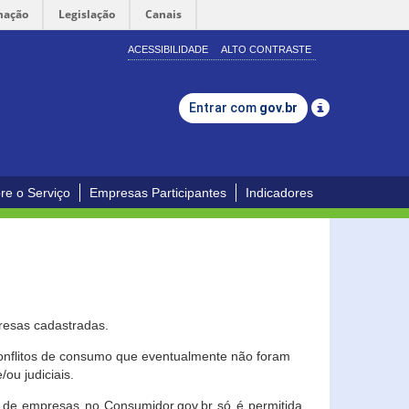
mação
Legislação
Canais
ACESSIBILIDADE
ALTO CONTRASTE
Entrar com
gov.br
re o Serviço
Empresas Participantes
Indicadores
resas cadastradas.
conflitos de consumo que eventualmente não foram
ou judiciais.
ção de empresas no Consumidor.gov.br só é permitida