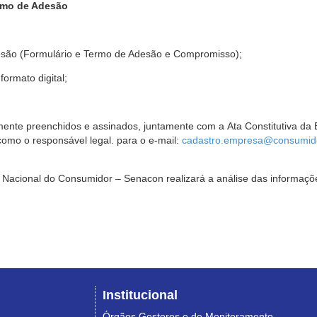
rmo de Adesão
são (Formulário e Termo de Adesão e Compromisso);
ormato digital;
ente preenchidos e assinados, juntamente com a Ata Constitutiva da 
omo o responsável legal. para o e-mail:
cadastro.empresa@consumido
Nacional do Consumidor – Senacon realizará a análise das informaçõe
Institucional
Órgãos Gestores e de Monitoramento