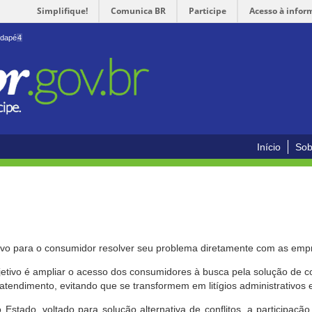
Simplifique!
Comunica BR
Participe
Acesso à infor
odapé
4
Início
Sob
ivo para o consumidor resolver seu problema diretamente com as emp
bjetivo é ampliar o acesso dos consumidores à busca pela solução de 
atendimento, evitando que se transformem em litígios administrativos e/
 Estado, voltado para solução alternativa de conflitos, a participa