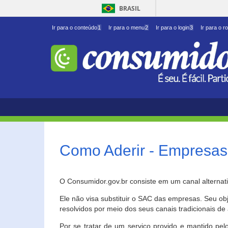
BRASIL
Ir para o conteúdo
1
Ir para o menu
2
Ir para o login
3
Ir para o r
Como Aderir - Empresas
O Consumidor.gov.br consiste em um canal alternat
Ele não visa substituir o SAC das empresas. Seu o
resolvidos por meio dos seus canais tradicionais de 
Por se tratar de um serviço provido e mantido pelo