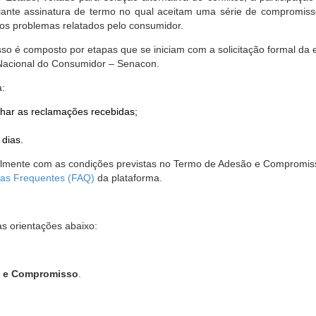
nte assinatura de termo no qual aceitam uma série de compromissos
r os problemas relatados pelo consumidor.
so é composto por etapas que se iniciam com a solicitação formal da 
 Nacional do Consumidor – Senacon.
a:
har as reclamações recebidas;
 dias.
almente com as condições previstas no Termo de Adesão e Compromis
as Frequentes (FAQ)
da plataforma.
as orientações abaixo:
o e Compromisso
.