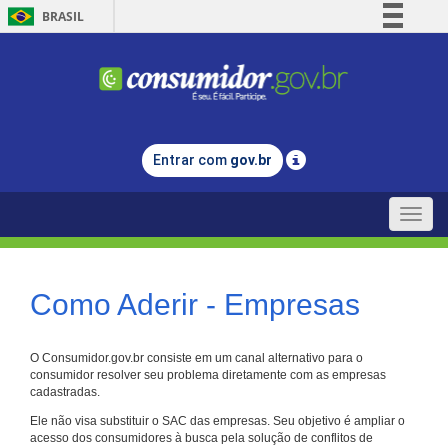
BRASIL
Simplifique!
Comunica BR
Participe
Acesso à informação
Entrar com
gov.br
Legislação
Canais
Toggle
naviga
Como Aderir - Empresas
O Consumidor.gov.br consiste em um canal alternativo para o
consumidor resolver seu problema diretamente com as empresas
cadastradas.
Ele não visa substituir o SAC das empresas. Seu objetivo é ampliar o
acesso dos consumidores à busca pela solução de conflitos de