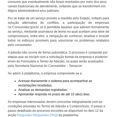
consumo que eventualmente não foram resolvidos por meio dos seus
canais tradicionais de atendimento, evitando que se transformem em
litígios administrativos e/ou judiciais.
Por se tratar de um serviço provido e mantido pelo Estado, voltado para
solução alternativa de conflitos, a participação de empresas
no Consumidor.gov.br só é permitida àquelas que aderem formalmente
ao serviço, mediante assinatura de termo no qual aceitam uma série de
compromissos, entre eles, a obrigação de conhecer, analisar e investir
todos os esforços possíveis para solucionar os problemas relatados
pelo consumidor.
A adesão não ocorre de forma automática. O processo é composto por
etapas que se iniciam com a solicitação formal da empresa e posterior
envio do Formulário e Termo de Adesão, os quais serão analisados
pela Secretaria Nacional do Consumidor – Senacon.
Ao aderir à plataforma, a empresa compromete-se a:
Acessar diariamente o sistema para acompanhar as
reclamações recebidas;
Analisar as demandas registradas;
Apresentar resposta no prazo de até 10 (dez) dias.
As empresas interessadas devem concordar integralmente com as
condições previstas no Termo de Adesão e Compromisso. O passo a
passo detalhado do processo encontra-se disponível no item 12 da
seção
Perguntas Frequentes (FAQ)
da plataforma.