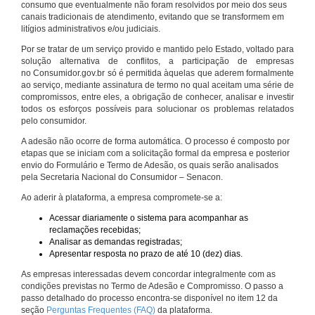
consumo que eventualmente não foram resolvidos por meio dos seus
canais tradicionais de atendimento, evitando que se transformem em
litígios administrativos e/ou judiciais.
Por se tratar de um serviço provido e mantido pelo Estado, voltado para
solução alternativa de conflitos, a participação de empresas
no Consumidor.gov.br só é permitida àquelas que aderem formalmente
ao serviço, mediante assinatura de termo no qual aceitam uma série de
compromissos, entre eles, a obrigação de conhecer, analisar e investir
todos os esforços possíveis para solucionar os problemas relatados
pelo consumidor.
A adesão não ocorre de forma automática. O processo é composto por
etapas que se iniciam com a solicitação formal da empresa e posterior
envio do Formulário e Termo de Adesão, os quais serão analisados
pela Secretaria Nacional do Consumidor – Senacon.
Ao aderir à plataforma, a empresa compromete-se a:
Acessar diariamente o sistema para acompanhar as
reclamações recebidas;
Analisar as demandas registradas;
Apresentar resposta no prazo de até 10 (dez) dias.
As empresas interessadas devem concordar integralmente com as
condições previstas no Termo de Adesão e Compromisso. O passo a
passo detalhado do processo encontra-se disponível no item 12 da
seção
Perguntas Frequentes (FAQ)
da plataforma.