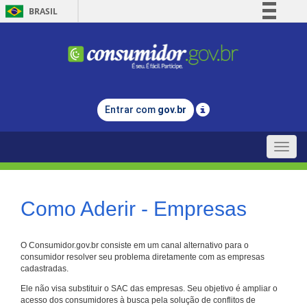
BRASIL
Simplifique!
Comunica BR
Participe
Acesso à informação
Entrar com
gov.br
Legislação
Canais
Toggle
naviga
Como Aderir - Empresas
O Consumidor.gov.br consiste em um canal alternativo para o
consumidor resolver seu problema diretamente com as empresas
cadastradas.
Ele não visa substituir o SAC das empresas. Seu objetivo é ampliar o
acesso dos consumidores à busca pela solução de conflitos de