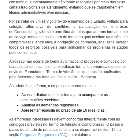
consumo que eventualmente não foram resolvidos por meio dos seus
canais tradicionais de atendimento, evitando que se transformem em
litígios administrativos e/ou judiciais.
Por se tratar de um serviço provido e mantido pelo Estado, voltado para
solução alternativa de conflitos, a participação de empresas
no Consumidor.gov.br só é permitida àquelas que aderem formalmente
ao serviço, mediante assinatura de termo no qual aceitam uma série de
compromissos, entre eles, a obrigação de conhecer, analisar e investir
todos os esforços possíveis para solucionar os problemas relatados
pelo consumidor.
A adesão não ocorre de forma automática. O processo é composto por
etapas que se iniciam com a solicitação formal da empresa e posterior
envio do Formulário e Termo de Adesão, os quais serão analisados
pela Secretaria Nacional do Consumidor – Senacon.
Ao aderir à plataforma, a empresa compromete-se a:
Acessar diariamente o sistema para acompanhar as
reclamações recebidas;
Analisar as demandas registradas;
Apresentar resposta no prazo de até 10 (dez) dias.
As empresas interessadas devem concordar integralmente com as
condições previstas no Termo de Adesão e Compromisso. O passo a
passo detalhado do processo encontra-se disponível no item 12 da
seção
Perguntas Frequentes (FAQ)
da plataforma.