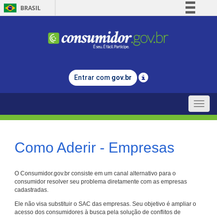
BRASIL
Simplifique!
Comunica BR
Participe
Acesso à informação
Entrar com
gov.br
Legislação
Canais
Toggle
naviga
Como Aderir - Empresas
O Consumidor.gov.br consiste em um canal alternativo para o
consumidor resolver seu problema diretamente com as empresas
cadastradas.
Ele não visa substituir o SAC das empresas. Seu objetivo é ampliar o
acesso dos consumidores à busca pela solução de conflitos de