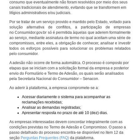
consumo que eventualmente não foram resolvidos por meio dos seus
canais tradicionais de atendimento, evitando que se transformem em
litígios administrativos e/ou judiciais.
Por se tratar de um serviço provido e mantido pelo Estado, voltado para
solução alternativa de conflitos, a participação de empresas
no Consumidor.gov.br só é permitida àquelas que aderem formalmente
ao serviço, mediante assinatura de termo no qual aceitam uma série de
compromissos, entre eles, a obrigação de conhecer, analisar e investir
todos os esforços possíveis para solucionar os problemas relatados
pelo consumidor.
A adesão não ocorre de forma automática. O processo é composto por
etapas que se iniciam com a solicitação formal da empresa e posterior
envio do Formulário e Termo de Adesão, os quais serão analisados
pela Secretaria Nacional do Consumidor – Senacon.
Ao aderir à plataforma, a empresa compromete-se a:
Acessar diariamente o sistema para acompanhar as
reclamações recebidas;
Analisar as demandas registradas;
Apresentar resposta no prazo de até 10 (dez) dias.
As empresas interessadas devem concordar integralmente com as
condições previstas no Termo de Adesão e Compromisso. O passo a
passo detalhado do processo encontra-se disponível no item 12 da
seção
Perguntas Frequentes (FAQ)
da plataforma.