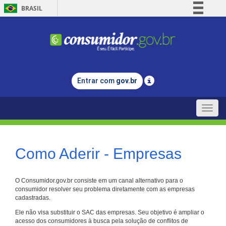
BRASIL
Simplifique!
Comunica BR
Participe
Acesso à informação
Entrar com
gov.br
Legislação
Canais
Toggle
naviga
Como Aderir - Empresas
O Consumidor.gov.br consiste em um canal alternativo para o
consumidor resolver seu problema diretamente com as empresas
cadastradas.
Ele não visa substituir o SAC das empresas. Seu objetivo é ampliar o
acesso dos consumidores à busca pela solução de conflitos de