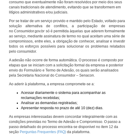
consumo que eventualmente não foram resolvidos por meio dos seus
canais tradicionais de atendimento, evitando que se transformem em
litígios administrativos e/ou judiciais.
Por se tratar de um serviço provido e mantido pelo Estado, voltado para
solução alternativa de conflitos, a participação de empresas
no Consumidor.gov.br só é permitida àquelas que aderem formalmente
ao serviço, mediante assinatura de termo no qual aceitam uma série de
compromissos, entre eles, a obrigação de conhecer, analisar e investir
todos os esforços possíveis para solucionar os problemas relatados
pelo consumidor.
A adesão não ocorre de forma automática. O processo é composto por
etapas que se iniciam com a solicitação formal da empresa e posterior
envio do Formulário e Termo de Adesão, os quais serão analisados
pela Secretaria Nacional do Consumidor – Senacon.
Ao aderir à plataforma, a empresa compromete-se a:
Acessar diariamente o sistema para acompanhar as
reclamações recebidas;
Analisar as demandas registradas;
Apresentar resposta no prazo de até 10 (dez) dias.
As empresas interessadas devem concordar integralmente com as
condições previstas no Termo de Adesão e Compromisso. O passo a
passo detalhado do processo encontra-se disponível no item 12 da
seção
Perguntas Frequentes (FAQ)
da plataforma.