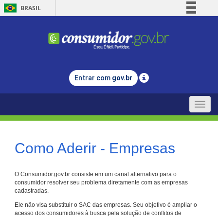
BRASIL
Simplifique!
Comunica BR
Participe
Acesso à informação
Entrar com
gov.br
Legislação
Canais
Toggle
naviga
Como Aderir - Empresas
O Consumidor.gov.br consiste em um canal alternativo para o
consumidor resolver seu problema diretamente com as empresas
cadastradas.
Ele não visa substituir o SAC das empresas. Seu objetivo é ampliar o
acesso dos consumidores à busca pela solução de conflitos de