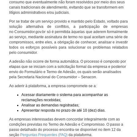
consumo que eventualmente não foram resolvidos por meio dos seus
canais tradicionais de atendimento, evitando que se transformem em
litígios administrativos e/ou judiciais.
Por se tratar de um serviço provido e mantido pelo Estado, voltado para
solução alternativa de conflitos, a participação de empresas
no Consumidor.gov.br só é permitida àquelas que aderem formalmente
ao serviço, mediante assinatura de termo no qual aceitam uma série de
compromissos, entre eles, a obrigação de conhecer, analisar e investir
todos os esforços possíveis para solucionar os problemas relatados
pelo consumidor.
A adesão não ocorre de forma automática. O processo é composto por
etapas que se iniciam com a solicitação formal da empresa e posterior
envio do Formulário e Termo de Adesão, os quais serão analisados
pela Secretaria Nacional do Consumidor – Senacon.
Ao aderir à plataforma, a empresa compromete-se a:
Acessar diariamente o sistema para acompanhar as
reclamações recebidas;
Analisar as demandas registradas;
Apresentar resposta no prazo de até 10 (dez) dias.
As empresas interessadas devem concordar integralmente com as
condições previstas no Termo de Adesão e Compromisso. O passo a
passo detalhado do processo encontra-se disponível no item 12 da
seção
Perguntas Frequentes (FAQ)
da plataforma.