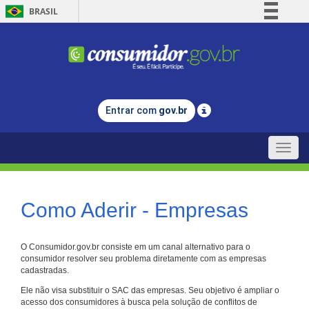
BRASIL
Simplifique!
Comunica BR
Participe
Acesso à informação
Entrar com
gov.br
Legislação
Canais
Toggle
naviga
Como Aderir - Empresas
O Consumidor.gov.br consiste em um canal alternativo para o
consumidor resolver seu problema diretamente com as empresas
cadastradas.
Ele não visa substituir o SAC das empresas. Seu objetivo é ampliar o
acesso dos consumidores à busca pela solução de conflitos de