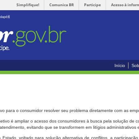
Simplifique!
Comunica BR
Participe
Acesso à infor
odapé
4
Início
Sob
ivo para o consumidor resolver seu problema diretamente com as emp
bjetivo é ampliar o acesso dos consumidores à busca pela solução de 
atendimento, evitando que se transformem em litígios administrativos e/
 Estado, voltado para solução alternativa de conflitos, a participa