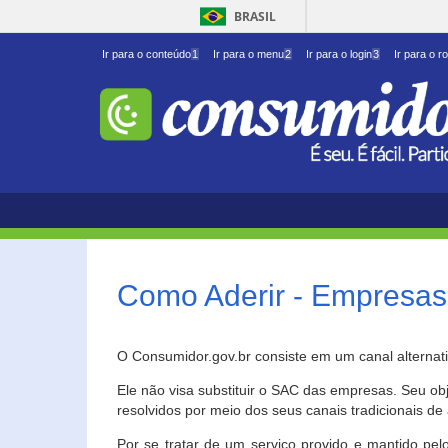
BRASIL
Ir para o conteúdo
1
Ir para o menu
2
Ir para o login
3
Ir para o r
Como Aderir - Empresas
O Consumidor.gov.br consiste em um canal alternat
Ele não visa substituir o SAC das empresas. Seu o
resolvidos por meio dos seus canais tradicionais de 
Por se tratar de um serviço provido e mantido pelo