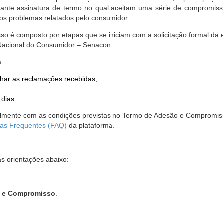
nte assinatura de termo no qual aceitam uma série de compromissos
r os problemas relatados pelo consumidor.
so é composto por etapas que se iniciam com a solicitação formal da 
 Nacional do Consumidor – Senacon.
a:
har as reclamações recebidas;
 dias.
almente com as condições previstas no Termo de Adesão e Compromis
as Frequentes (FAQ)
da plataforma.
as orientações abaixo:
o e Compromisso
.