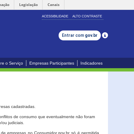
mação
Legislação
Canais
ACESSIBILIDADE
ALTO CONTRASTE
Entrar com
gov.br
re o Serviço
Empresas Participantes
Indicadores
resas cadastradas.
conflitos de consumo que eventualmente não foram
ou judiciais.
ção de empresas no Consumidor.gov.br só é permitida