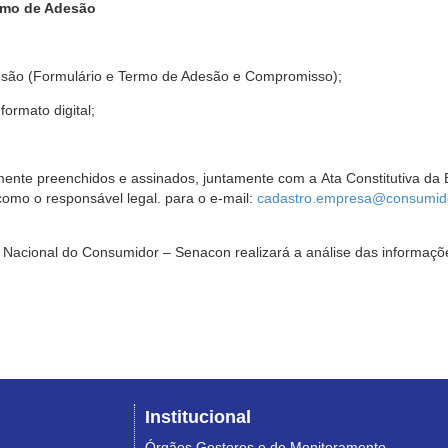
rmo de Adesão
são (Formulário e Termo de Adesão e Compromisso);
ormato digital;
ente preenchidos e assinados, juntamente com a Ata Constitutiva da 
omo o responsável legal. para o e-mail:
cadastro.empresa@consumido
Nacional do Consumidor – Senacon realizará a análise das informaçõe
Institucional
Órgãos Gestores e de Monitoramento