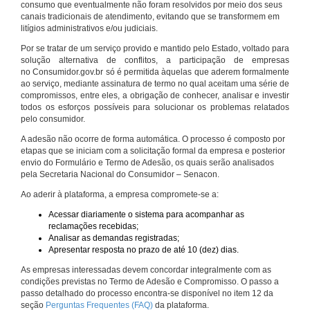
consumo que eventualmente não foram resolvidos por meio dos seus
canais tradicionais de atendimento, evitando que se transformem em
litígios administrativos e/ou judiciais.
Por se tratar de um serviço provido e mantido pelo Estado, voltado para
solução alternativa de conflitos, a participação de empresas
no Consumidor.gov.br só é permitida àquelas que aderem formalmente
ao serviço, mediante assinatura de termo no qual aceitam uma série de
compromissos, entre eles, a obrigação de conhecer, analisar e investir
todos os esforços possíveis para solucionar os problemas relatados
pelo consumidor.
A adesão não ocorre de forma automática. O processo é composto por
etapas que se iniciam com a solicitação formal da empresa e posterior
envio do Formulário e Termo de Adesão, os quais serão analisados
pela Secretaria Nacional do Consumidor – Senacon.
Ao aderir à plataforma, a empresa compromete-se a:
Acessar diariamente o sistema para acompanhar as
reclamações recebidas;
Analisar as demandas registradas;
Apresentar resposta no prazo de até 10 (dez) dias.
As empresas interessadas devem concordar integralmente com as
condições previstas no Termo de Adesão e Compromisso. O passo a
passo detalhado do processo encontra-se disponível no item 12 da
seção
Perguntas Frequentes (FAQ)
da plataforma.