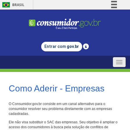
BRASIL
Simplifique!
Comunica BR
Participe
Acesso à informação
Entrar com
gov.br
Legislação
Canais
Toggle
naviga
Como Aderir - Empresas
O Consumidor.gov.br consiste em um canal alternativo para o
consumidor resolver seu problema diretamente com as empresas
cadastradas.
Ele não visa substituir o SAC das empresas. Seu objetivo é ampliar o
acesso dos consumidores à busca pela solução de conflitos de