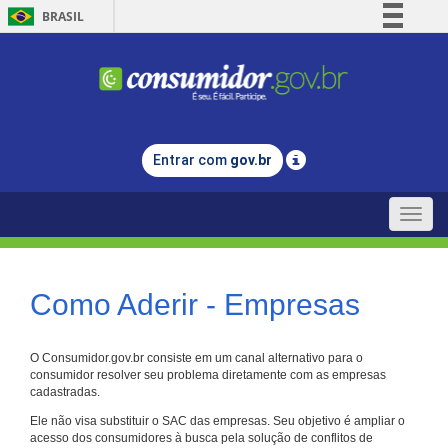
BRASIL
Simplifique!
Comunica BR
Participe
Acesso à informação
Entrar com
gov.br
Legislação
Canais
Toggle
naviga
Como Aderir - Empresas
O Consumidor.gov.br consiste em um canal alternativo para o
consumidor resolver seu problema diretamente com as empresas
cadastradas.
Ele não visa substituir o SAC das empresas. Seu objetivo é ampliar o
acesso dos consumidores à busca pela solução de conflitos de