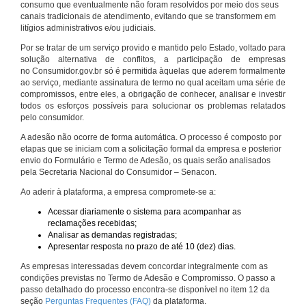
consumo que eventualmente não foram resolvidos por meio dos seus
canais tradicionais de atendimento, evitando que se transformem em
litígios administrativos e/ou judiciais.
Por se tratar de um serviço provido e mantido pelo Estado, voltado para
solução alternativa de conflitos, a participação de empresas
no Consumidor.gov.br só é permitida àquelas que aderem formalmente
ao serviço, mediante assinatura de termo no qual aceitam uma série de
compromissos, entre eles, a obrigação de conhecer, analisar e investir
todos os esforços possíveis para solucionar os problemas relatados
pelo consumidor.
A adesão não ocorre de forma automática. O processo é composto por
etapas que se iniciam com a solicitação formal da empresa e posterior
envio do Formulário e Termo de Adesão, os quais serão analisados
pela Secretaria Nacional do Consumidor – Senacon.
Ao aderir à plataforma, a empresa compromete-se a:
Acessar diariamente o sistema para acompanhar as
reclamações recebidas;
Analisar as demandas registradas;
Apresentar resposta no prazo de até 10 (dez) dias.
As empresas interessadas devem concordar integralmente com as
condições previstas no Termo de Adesão e Compromisso. O passo a
passo detalhado do processo encontra-se disponível no item 12 da
seção
Perguntas Frequentes (FAQ)
da plataforma.