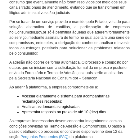
consumo que eventualmente não foram resolvidos por meio dos seus
canais tradicionais de atendimento, evitando que se transformem em
litígios administrativos e/ou judiciais.
Por se tratar de um serviço provido e mantido pelo Estado, voltado para
solução alternativa de conflitos, a participação de empresas
no Consumidor.gov.br só é permitida àquelas que aderem formalmente
ao serviço, mediante assinatura de termo no qual aceitam uma série de
compromissos, entre eles, a obrigação de conhecer, analisar e investir
todos os esforços possíveis para solucionar os problemas relatados
pelo consumidor.
A adesão não ocorre de forma automática. O processo é composto por
etapas que se iniciam com a solicitação formal da empresa e posterior
envio do Formulário e Termo de Adesão, os quais serão analisados
pela Secretaria Nacional do Consumidor – Senacon.
Ao aderir à plataforma, a empresa compromete-se a:
Acessar diariamente o sistema para acompanhar as
reclamações recebidas;
Analisar as demandas registradas;
Apresentar resposta no prazo de até 10 (dez) dias.
As empresas interessadas devem concordar integralmente com as
condições previstas no Termo de Adesão e Compromisso. O passo a
passo detalhado do processo encontra-se disponível no item 12 da
seção
Perguntas Frequentes (FAQ)
da plataforma.