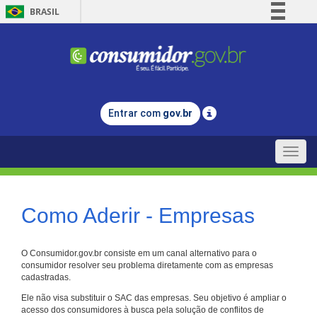
BRASIL
Simplifique!
Comunica BR
Participe
Acesso à informação
Entrar com
gov.br
Legislação
Canais
Toggle
naviga
Como Aderir - Empresas
O Consumidor.gov.br consiste em um canal alternativo para o
consumidor resolver seu problema diretamente com as empresas
cadastradas.
Ele não visa substituir o SAC das empresas. Seu objetivo é ampliar o
acesso dos consumidores à busca pela solução de conflitos de