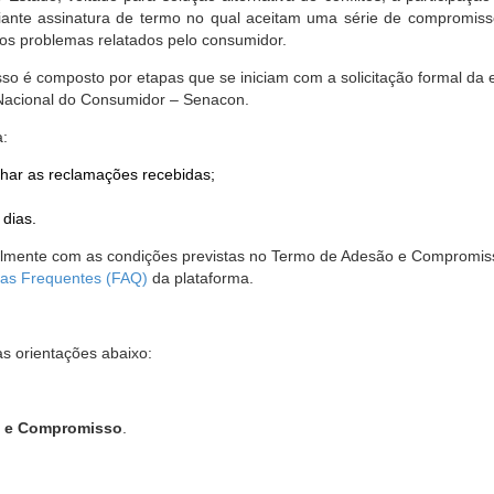
nte assinatura de termo no qual aceitam uma série de compromissos
r os problemas relatados pelo consumidor.
so é composto por etapas que se iniciam com a solicitação formal da 
 Nacional do Consumidor – Senacon.
a:
har as reclamações recebidas;
 dias.
almente com as condições previstas no Termo de Adesão e Compromis
as Frequentes (FAQ)
da plataforma.
as orientações abaixo:
o e Compromisso
.