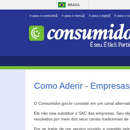
BRASIL
Ir para o conteúdo
1
Ir para o menu
2
Ir para o login
3
Ir para o r
Como Aderir - Empresas
O Consumidor.gov.br consiste em um canal alternat
Ele não visa substituir o SAC das empresas. Seu o
resolvidos por meio dos seus canais tradicionais de 
Por se tratar de um serviço provido e mantido pelo