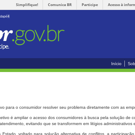
Simplifique!
Comunica BR
Participe
Acesso à infor
odapé
4
Início
Sob
ivo para o consumidor resolver seu problema diretamente com as emp
bjetivo é ampliar o acesso dos consumidores à busca pela solução de 
atendimento, evitando que se transformem em litígios administrativos e/
 Estado, voltado para solução alternativa de conflitos, a participa