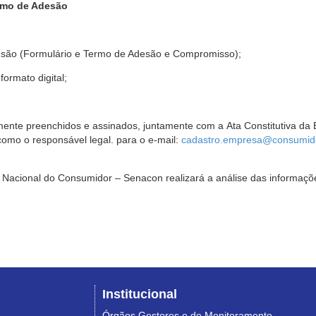
rmo de Adesão
são (Formulário e Termo de Adesão e Compromisso);
ormato digital;
ente preenchidos e assinados, juntamente com a Ata Constitutiva da 
omo o responsável legal. para o e-mail:
cadastro.empresa@consumido
Nacional do Consumidor – Senacon realizará a análise das informaçõe
Institucional
Órgãos Gestores e de Monitoramento