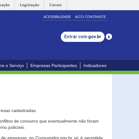
mação
Legislação
Canais
ACESSIBILIDADE
ALTO CONTRASTE
Entrar com
gov.br
re o Serviço
Empresas Participantes
Indicadores
resas cadastradas.
conflitos de consumo que eventualmente não foram
ou judiciais.
ção de empresas no Consumidor.gov.br só é permitida