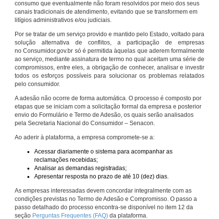
consumo que eventualmente não foram resolvidos por meio dos seus
canais tradicionais de atendimento, evitando que se transformem em
litígios administrativos e/ou judiciais.
Por se tratar de um serviço provido e mantido pelo Estado, voltado para
solução alternativa de conflitos, a participação de empresas
no Consumidor.gov.br só é permitida àquelas que aderem formalmente
ao serviço, mediante assinatura de termo no qual aceitam uma série de
compromissos, entre eles, a obrigação de conhecer, analisar e investir
todos os esforços possíveis para solucionar os problemas relatados
pelo consumidor.
A adesão não ocorre de forma automática. O processo é composto por
etapas que se iniciam com a solicitação formal da empresa e posterior
envio do Formulário e Termo de Adesão, os quais serão analisados
pela Secretaria Nacional do Consumidor – Senacon.
Ao aderir à plataforma, a empresa compromete-se a:
Acessar diariamente o sistema para acompanhar as
reclamações recebidas;
Analisar as demandas registradas;
Apresentar resposta no prazo de até 10 (dez) dias.
As empresas interessadas devem concordar integralmente com as
condições previstas no Termo de Adesão e Compromisso. O passo a
passo detalhado do processo encontra-se disponível no item 12 da
seção
Perguntas Frequentes (FAQ)
da plataforma.