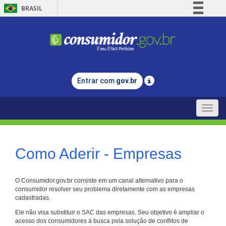
BRASIL
Simplifique!
Comunica BR
Participe
Acesso à informação
Entrar com
gov.br
Legislação
Canais
Toggle
naviga
Como Aderir - Empresas
O Consumidor.gov.br consiste em um canal alternativo para o
consumidor resolver seu problema diretamente com as empresas
cadastradas.
Ele não visa substituir o SAC das empresas. Seu objetivo é ampliar o
acesso dos consumidores à busca pela solução de conflitos de