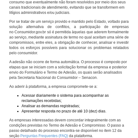
consumo que eventualmente não foram resolvidos por meio dos seus
canais tradicionais de atendimento, evitando que se transformem em
litígios administrativos e/ou judiciais.
Por se tratar de um serviço provido e mantido pelo Estado, voltado para
solução alternativa de conflitos, a participação de empresas
no Consumidor.gov.br só é permitida àquelas que aderem formalmente
ao serviço, mediante assinatura de termo no qual aceitam uma série de
compromissos, entre eles, a obrigação de conhecer, analisar e investir
todos os esforços possíveis para solucionar os problemas relatados
pelo consumidor.
A adesão não ocorre de forma automática. O processo é composto por
etapas que se iniciam com a solicitação formal da empresa e posterior
envio do Formulário e Termo de Adesão, os quais serão analisados
pela Secretaria Nacional do Consumidor – Senacon.
Ao aderir à plataforma, a empresa compromete-se a:
Acessar diariamente o sistema para acompanhar as
reclamações recebidas;
Analisar as demandas registradas;
Apresentar resposta no prazo de até 10 (dez) dias.
As empresas interessadas devem concordar integralmente com as
condições previstas no Termo de Adesão e Compromisso. O passo a
passo detalhado do processo encontra-se disponível no item 12 da
seção
Perguntas Frequentes (FAQ)
da plataforma.