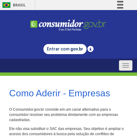
BRASIL
Simplifique!
Comunica BR
Participe
Acesso à informação
Entrar com
gov.br
Legislação
Canais
Toggle
naviga
Como Aderir - Empresas
O Consumidor.gov.br consiste em um canal alternativo para o
consumidor resolver seu problema diretamente com as empresas
cadastradas.
Ele não visa substituir o SAC das empresas. Seu objetivo é ampliar o
acesso dos consumidores à busca pela solução de conflitos de