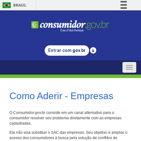
BRASIL
Simplifique!
Comunica BR
Participe
Acesso à informação
Entrar com
gov.br
Legislação
Canais
Toggle
naviga
Como Aderir - Empresas
O Consumidor.gov.br consiste em um canal alternativo para o
consumidor resolver seu problema diretamente com as empresas
cadastradas.
Ele não visa substituir o SAC das empresas. Seu objetivo é ampliar o
acesso dos consumidores à busca pela solução de conflitos de