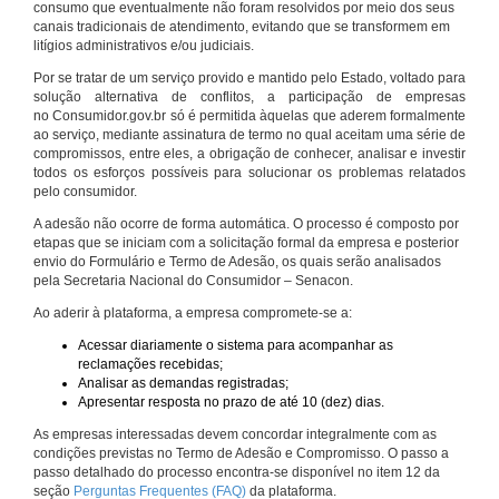
consumo que eventualmente não foram resolvidos por meio dos seus
canais tradicionais de atendimento, evitando que se transformem em
litígios administrativos e/ou judiciais.
Por se tratar de um serviço provido e mantido pelo Estado, voltado para
solução alternativa de conflitos, a participação de empresas
no Consumidor.gov.br só é permitida àquelas que aderem formalmente
ao serviço, mediante assinatura de termo no qual aceitam uma série de
compromissos, entre eles, a obrigação de conhecer, analisar e investir
todos os esforços possíveis para solucionar os problemas relatados
pelo consumidor.
A adesão não ocorre de forma automática. O processo é composto por
etapas que se iniciam com a solicitação formal da empresa e posterior
envio do Formulário e Termo de Adesão, os quais serão analisados
pela Secretaria Nacional do Consumidor – Senacon.
Ao aderir à plataforma, a empresa compromete-se a:
Acessar diariamente o sistema para acompanhar as
reclamações recebidas;
Analisar as demandas registradas;
Apresentar resposta no prazo de até 10 (dez) dias.
As empresas interessadas devem concordar integralmente com as
condições previstas no Termo de Adesão e Compromisso. O passo a
passo detalhado do processo encontra-se disponível no item 12 da
seção
Perguntas Frequentes (FAQ)
da plataforma.