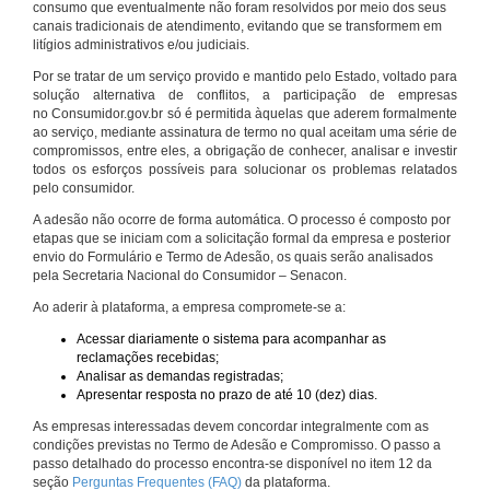
consumo que eventualmente não foram resolvidos por meio dos seus
canais tradicionais de atendimento, evitando que se transformem em
litígios administrativos e/ou judiciais.
Por se tratar de um serviço provido e mantido pelo Estado, voltado para
solução alternativa de conflitos, a participação de empresas
no Consumidor.gov.br só é permitida àquelas que aderem formalmente
ao serviço, mediante assinatura de termo no qual aceitam uma série de
compromissos, entre eles, a obrigação de conhecer, analisar e investir
todos os esforços possíveis para solucionar os problemas relatados
pelo consumidor.
A adesão não ocorre de forma automática. O processo é composto por
etapas que se iniciam com a solicitação formal da empresa e posterior
envio do Formulário e Termo de Adesão, os quais serão analisados
pela Secretaria Nacional do Consumidor – Senacon.
Ao aderir à plataforma, a empresa compromete-se a:
Acessar diariamente o sistema para acompanhar as
reclamações recebidas;
Analisar as demandas registradas;
Apresentar resposta no prazo de até 10 (dez) dias.
As empresas interessadas devem concordar integralmente com as
condições previstas no Termo de Adesão e Compromisso. O passo a
passo detalhado do processo encontra-se disponível no item 12 da
seção
Perguntas Frequentes (FAQ)
da plataforma.