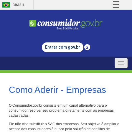
BRASIL
Simplifique!
Comunica BR
Participe
Acesso à informação
Entrar com
gov.br
Legislação
Canais
Toggle
naviga
Como Aderir - Empresas
O Consumidor.gov.br consiste em um canal alternativo para o
consumidor resolver seu problema diretamente com as empresas
cadastradas.
Ele não visa substituir o SAC das empresas. Seu objetivo é ampliar o
acesso dos consumidores à busca pela solução de conflitos de