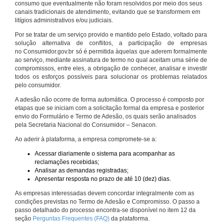
consumo que eventualmente não foram resolvidos por meio dos seus
canais tradicionais de atendimento, evitando que se transformem em
litígios administrativos e/ou judiciais.
Por se tratar de um serviço provido e mantido pelo Estado, voltado para
solução alternativa de conflitos, a participação de empresas
no Consumidor.gov.br só é permitida àquelas que aderem formalmente
ao serviço, mediante assinatura de termo no qual aceitam uma série de
compromissos, entre eles, a obrigação de conhecer, analisar e investir
todos os esforços possíveis para solucionar os problemas relatados
pelo consumidor.
A adesão não ocorre de forma automática. O processo é composto por
etapas que se iniciam com a solicitação formal da empresa e posterior
envio do Formulário e Termo de Adesão, os quais serão analisados
pela Secretaria Nacional do Consumidor – Senacon.
Ao aderir à plataforma, a empresa compromete-se a:
Acessar diariamente o sistema para acompanhar as
reclamações recebidas;
Analisar as demandas registradas;
Apresentar resposta no prazo de até 10 (dez) dias.
As empresas interessadas devem concordar integralmente com as
condições previstas no Termo de Adesão e Compromisso. O passo a
passo detalhado do processo encontra-se disponível no item 12 da
seção
Perguntas Frequentes (FAQ)
da plataforma.