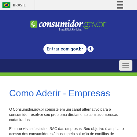
BRASIL
Simplifique!
Comunica BR
Participe
Acesso à informação
Entrar com
gov.br
Legislação
Canais
Toggle
naviga
Como Aderir - Empresas
O Consumidor.gov.br consiste em um canal alternativo para o
consumidor resolver seu problema diretamente com as empresas
cadastradas.
Ele não visa substituir o SAC das empresas. Seu objetivo é ampliar o
acesso dos consumidores à busca pela solução de conflitos de