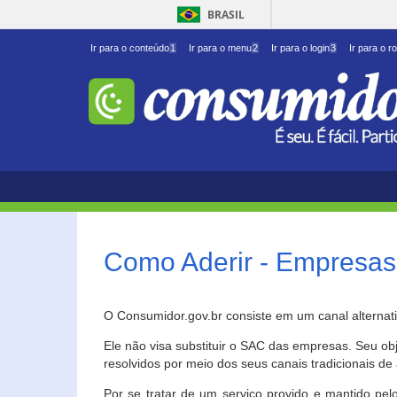
BRASIL
Ir para o conteúdo
1
Ir para o menu
2
Ir para o login
3
Ir para o r
Como Aderir - Empresas
O Consumidor.gov.br consiste em um canal alternat
Ele não visa substituir o SAC das empresas. Seu o
resolvidos por meio dos seus canais tradicionais de 
Por se tratar de um serviço provido e mantido pelo