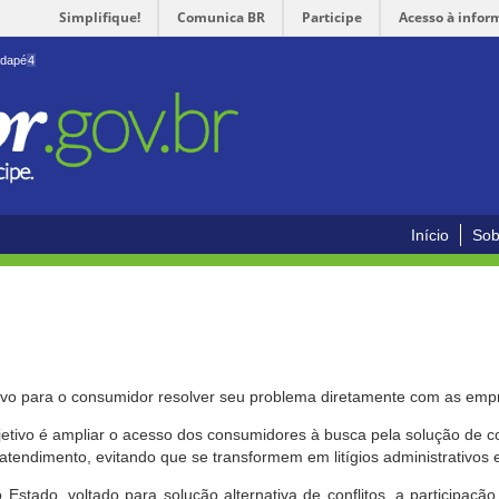
Simplifique!
Comunica BR
Participe
Acesso à infor
odapé
4
Início
Sob
ivo para o consumidor resolver seu problema diretamente com as emp
bjetivo é ampliar o acesso dos consumidores à busca pela solução de 
atendimento, evitando que se transformem em litígios administrativos e/
 Estado, voltado para solução alternativa de conflitos, a participa