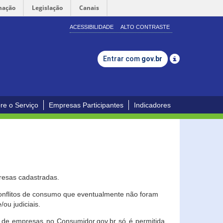
mação
Legislação
Canais
ACESSIBILIDADE
ALTO CONTRASTE
Entrar com
gov.br
re o Serviço
Empresas Participantes
Indicadores
resas cadastradas.
conflitos de consumo que eventualmente não foram
ou judiciais.
ção de empresas no Consumidor.gov.br só é permitida