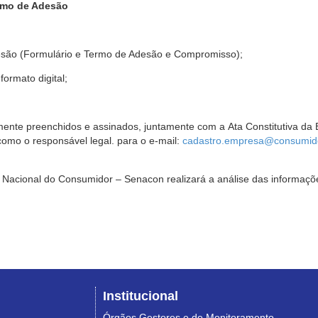
rmo de Adesão
são (Formulário e Termo de Adesão e Compromisso);
ormato digital;
ente preenchidos e assinados, juntamente com a Ata Constitutiva da 
omo o responsável legal. para o e-mail:
cadastro.empresa@consumido
Nacional do Consumidor – Senacon realizará a análise das informaçõe
Institucional
Órgãos Gestores e de Monitoramento