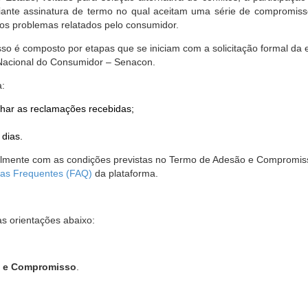
nte assinatura de termo no qual aceitam uma série de compromissos
r os problemas relatados pelo consumidor.
so é composto por etapas que se iniciam com a solicitação formal da 
 Nacional do Consumidor – Senacon.
a:
har as reclamações recebidas;
 dias.
almente com as condições previstas no Termo de Adesão e Compromis
as Frequentes (FAQ)
da plataforma.
as orientações abaixo:
o e Compromisso
.