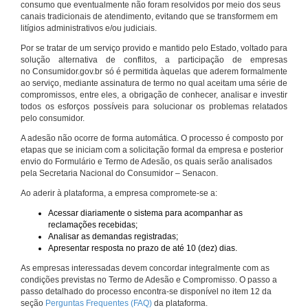
consumo que eventualmente não foram resolvidos por meio dos seus
canais tradicionais de atendimento, evitando que se transformem em
litígios administrativos e/ou judiciais.
Por se tratar de um serviço provido e mantido pelo Estado, voltado para
solução alternativa de conflitos, a participação de empresas
no Consumidor.gov.br só é permitida àquelas que aderem formalmente
ao serviço, mediante assinatura de termo no qual aceitam uma série de
compromissos, entre eles, a obrigação de conhecer, analisar e investir
todos os esforços possíveis para solucionar os problemas relatados
pelo consumidor.
A adesão não ocorre de forma automática. O processo é composto por
etapas que se iniciam com a solicitação formal da empresa e posterior
envio do Formulário e Termo de Adesão, os quais serão analisados
pela Secretaria Nacional do Consumidor – Senacon.
Ao aderir à plataforma, a empresa compromete-se a:
Acessar diariamente o sistema para acompanhar as
reclamações recebidas;
Analisar as demandas registradas;
Apresentar resposta no prazo de até 10 (dez) dias.
As empresas interessadas devem concordar integralmente com as
condições previstas no Termo de Adesão e Compromisso. O passo a
passo detalhado do processo encontra-se disponível no item 12 da
seção
Perguntas Frequentes (FAQ)
da plataforma.