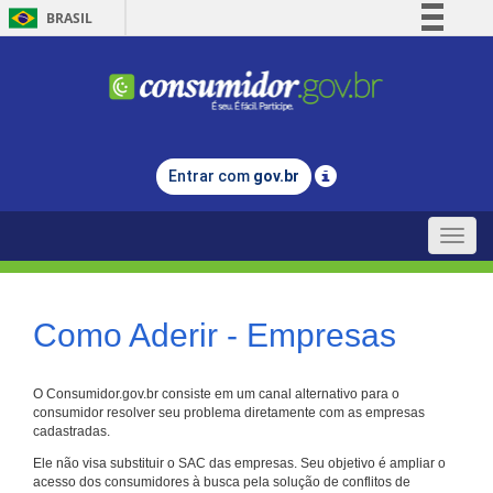
BRASIL
Simplifique!
Comunica BR
Participe
Acesso à informação
Entrar com
gov.br
Legislação
Canais
Toggle
naviga
Como Aderir - Empresas
O Consumidor.gov.br consiste em um canal alternativo para o
consumidor resolver seu problema diretamente com as empresas
cadastradas.
Ele não visa substituir o SAC das empresas. Seu objetivo é ampliar o
acesso dos consumidores à busca pela solução de conflitos de