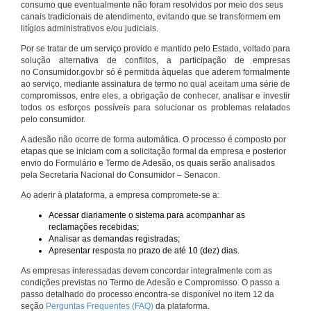
consumo que eventualmente não foram resolvidos por meio dos seus
canais tradicionais de atendimento, evitando que se transformem em
litígios administrativos e/ou judiciais.
Por se tratar de um serviço provido e mantido pelo Estado, voltado para
solução alternativa de conflitos, a participação de empresas
no Consumidor.gov.br só é permitida àquelas que aderem formalmente
ao serviço, mediante assinatura de termo no qual aceitam uma série de
compromissos, entre eles, a obrigação de conhecer, analisar e investir
todos os esforços possíveis para solucionar os problemas relatados
pelo consumidor.
A adesão não ocorre de forma automática. O processo é composto por
etapas que se iniciam com a solicitação formal da empresa e posterior
envio do Formulário e Termo de Adesão, os quais serão analisados
pela Secretaria Nacional do Consumidor – Senacon.
Ao aderir à plataforma, a empresa compromete-se a:
Acessar diariamente o sistema para acompanhar as
reclamações recebidas;
Analisar as demandas registradas;
Apresentar resposta no prazo de até 10 (dez) dias.
As empresas interessadas devem concordar integralmente com as
condições previstas no Termo de Adesão e Compromisso. O passo a
passo detalhado do processo encontra-se disponível no item 12 da
seção
Perguntas Frequentes (FAQ)
da plataforma.