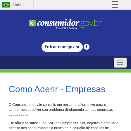
BRASIL
Simplifique!
Comunica BR
Participe
Acesso à informação
Entrar com
gov.br
Legislação
Canais
Toggle
naviga
Como Aderir - Empresas
O Consumidor.gov.br consiste em um canal alternativo para o
consumidor resolver seu problema diretamente com as empresas
cadastradas.
Ele não visa substituir o SAC das empresas. Seu objetivo é ampliar o
acesso dos consumidores à busca pela solução de conflitos de