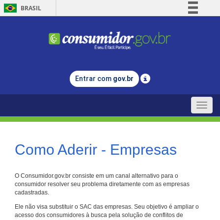
BRASIL
Simplifique!
Comunica BR
Participe
Acesso à informação
Entrar com
gov.br
Legislação
Canais
Toggle
naviga
Como Aderir - Empresas
O Consumidor.gov.br consiste em um canal alternativo para o
consumidor resolver seu problema diretamente com as empresas
cadastradas.
Ele não visa substituir o SAC das empresas. Seu objetivo é ampliar o
acesso dos consumidores à busca pela solução de conflitos de