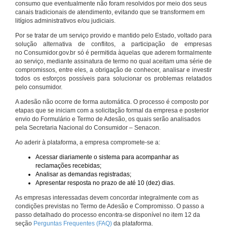
consumo que eventualmente não foram resolvidos por meio dos seus
canais tradicionais de atendimento, evitando que se transformem em
litígios administrativos e/ou judiciais.
Por se tratar de um serviço provido e mantido pelo Estado, voltado para
solução alternativa de conflitos, a participação de empresas
no Consumidor.gov.br só é permitida àquelas que aderem formalmente
ao serviço, mediante assinatura de termo no qual aceitam uma série de
compromissos, entre eles, a obrigação de conhecer, analisar e investir
todos os esforços possíveis para solucionar os problemas relatados
pelo consumidor.
A adesão não ocorre de forma automática. O processo é composto por
etapas que se iniciam com a solicitação formal da empresa e posterior
envio do Formulário e Termo de Adesão, os quais serão analisados
pela Secretaria Nacional do Consumidor – Senacon.
Ao aderir à plataforma, a empresa compromete-se a:
Acessar diariamente o sistema para acompanhar as
reclamações recebidas;
Analisar as demandas registradas;
Apresentar resposta no prazo de até 10 (dez) dias.
As empresas interessadas devem concordar integralmente com as
condições previstas no Termo de Adesão e Compromisso. O passo a
passo detalhado do processo encontra-se disponível no item 12 da
seção
Perguntas Frequentes (FAQ)
da plataforma.