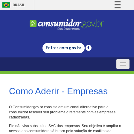
BRASIL
Simplifique!
Comunica BR
Participe
Acesso à informação
Entrar com
gov.br
Legislação
Canais
Toggle
naviga
Como Aderir - Empresas
O Consumidor.gov.br consiste em um canal alternativo para o
consumidor resolver seu problema diretamente com as empresas
cadastradas.
Ele não visa substituir o SAC das empresas. Seu objetivo é ampliar o
acesso dos consumidores à busca pela solução de conflitos de