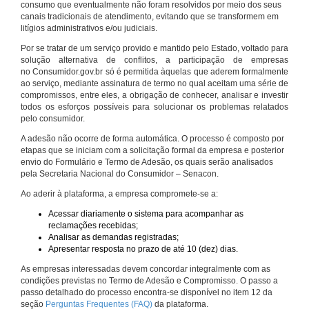
consumo que eventualmente não foram resolvidos por meio dos seus
canais tradicionais de atendimento, evitando que se transformem em
litígios administrativos e/ou judiciais.
Por se tratar de um serviço provido e mantido pelo Estado, voltado para
solução alternativa de conflitos, a participação de empresas
no Consumidor.gov.br só é permitida àquelas que aderem formalmente
ao serviço, mediante assinatura de termo no qual aceitam uma série de
compromissos, entre eles, a obrigação de conhecer, analisar e investir
todos os esforços possíveis para solucionar os problemas relatados
pelo consumidor.
A adesão não ocorre de forma automática. O processo é composto por
etapas que se iniciam com a solicitação formal da empresa e posterior
envio do Formulário e Termo de Adesão, os quais serão analisados
pela Secretaria Nacional do Consumidor – Senacon.
Ao aderir à plataforma, a empresa compromete-se a:
Acessar diariamente o sistema para acompanhar as
reclamações recebidas;
Analisar as demandas registradas;
Apresentar resposta no prazo de até 10 (dez) dias.
As empresas interessadas devem concordar integralmente com as
condições previstas no Termo de Adesão e Compromisso. O passo a
passo detalhado do processo encontra-se disponível no item 12 da
seção
Perguntas Frequentes (FAQ)
da plataforma.