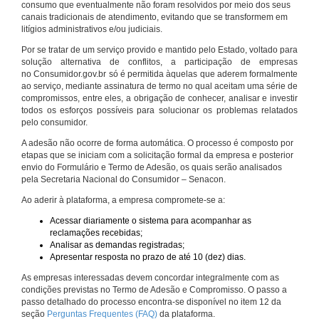
consumo que eventualmente não foram resolvidos por meio dos seus
canais tradicionais de atendimento, evitando que se transformem em
litígios administrativos e/ou judiciais.
Por se tratar de um serviço provido e mantido pelo Estado, voltado para
solução alternativa de conflitos, a participação de empresas
no Consumidor.gov.br só é permitida àquelas que aderem formalmente
ao serviço, mediante assinatura de termo no qual aceitam uma série de
compromissos, entre eles, a obrigação de conhecer, analisar e investir
todos os esforços possíveis para solucionar os problemas relatados
pelo consumidor.
A adesão não ocorre de forma automática. O processo é composto por
etapas que se iniciam com a solicitação formal da empresa e posterior
envio do Formulário e Termo de Adesão, os quais serão analisados
pela Secretaria Nacional do Consumidor – Senacon.
Ao aderir à plataforma, a empresa compromete-se a:
Acessar diariamente o sistema para acompanhar as
reclamações recebidas;
Analisar as demandas registradas;
Apresentar resposta no prazo de até 10 (dez) dias.
As empresas interessadas devem concordar integralmente com as
condições previstas no Termo de Adesão e Compromisso. O passo a
passo detalhado do processo encontra-se disponível no item 12 da
seção
Perguntas Frequentes (FAQ)
da plataforma.