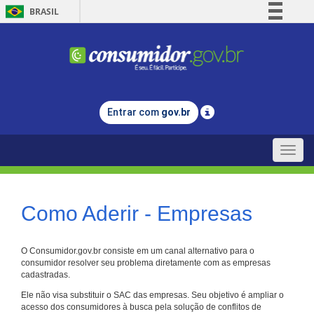
BRASIL
Simplifique!
Comunica BR
Participe
Acesso à informação
Entrar com
gov.br
Legislação
Canais
Toggle
naviga
Como Aderir - Empresas
O Consumidor.gov.br consiste em um canal alternativo para o
consumidor resolver seu problema diretamente com as empresas
cadastradas.
Ele não visa substituir o SAC das empresas. Seu objetivo é ampliar o
acesso dos consumidores à busca pela solução de conflitos de