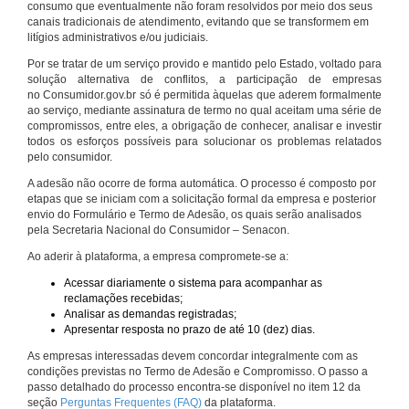
consumo que eventualmente não foram resolvidos por meio dos seus
canais tradicionais de atendimento, evitando que se transformem em
litígios administrativos e/ou judiciais.
Por se tratar de um serviço provido e mantido pelo Estado, voltado para
solução alternativa de conflitos, a participação de empresas
no Consumidor.gov.br só é permitida àquelas que aderem formalmente
ao serviço, mediante assinatura de termo no qual aceitam uma série de
compromissos, entre eles, a obrigação de conhecer, analisar e investir
todos os esforços possíveis para solucionar os problemas relatados
pelo consumidor.
A adesão não ocorre de forma automática. O processo é composto por
etapas que se iniciam com a solicitação formal da empresa e posterior
envio do Formulário e Termo de Adesão, os quais serão analisados
pela Secretaria Nacional do Consumidor – Senacon.
Ao aderir à plataforma, a empresa compromete-se a:
Acessar diariamente o sistema para acompanhar as
reclamações recebidas;
Analisar as demandas registradas;
Apresentar resposta no prazo de até 10 (dez) dias.
As empresas interessadas devem concordar integralmente com as
condições previstas no Termo de Adesão e Compromisso. O passo a
passo detalhado do processo encontra-se disponível no item 12 da
seção
Perguntas Frequentes (FAQ)
da plataforma.