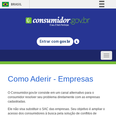
BRASIL
Simplifique!
Comunica BR
Participe
Acesso à informação
Entrar com
gov.br
Legislação
Canais
Toggle
naviga
Como Aderir - Empresas
O Consumidor.gov.br consiste em um canal alternativo para o
consumidor resolver seu problema diretamente com as empresas
cadastradas.
Ele não visa substituir o SAC das empresas. Seu objetivo é ampliar o
acesso dos consumidores à busca pela solução de conflitos de