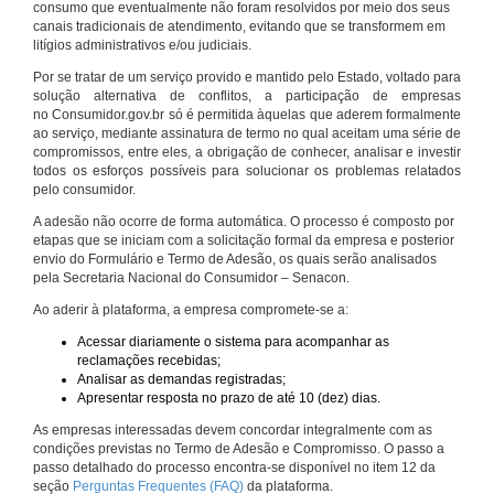
consumo que eventualmente não foram resolvidos por meio dos seus
canais tradicionais de atendimento, evitando que se transformem em
litígios administrativos e/ou judiciais.
Por se tratar de um serviço provido e mantido pelo Estado, voltado para
solução alternativa de conflitos, a participação de empresas
no Consumidor.gov.br só é permitida àquelas que aderem formalmente
ao serviço, mediante assinatura de termo no qual aceitam uma série de
compromissos, entre eles, a obrigação de conhecer, analisar e investir
todos os esforços possíveis para solucionar os problemas relatados
pelo consumidor.
A adesão não ocorre de forma automática. O processo é composto por
etapas que se iniciam com a solicitação formal da empresa e posterior
envio do Formulário e Termo de Adesão, os quais serão analisados
pela Secretaria Nacional do Consumidor – Senacon.
Ao aderir à plataforma, a empresa compromete-se a:
Acessar diariamente o sistema para acompanhar as
reclamações recebidas;
Analisar as demandas registradas;
Apresentar resposta no prazo de até 10 (dez) dias.
As empresas interessadas devem concordar integralmente com as
condições previstas no Termo de Adesão e Compromisso. O passo a
passo detalhado do processo encontra-se disponível no item 12 da
seção
Perguntas Frequentes (FAQ)
da plataforma.