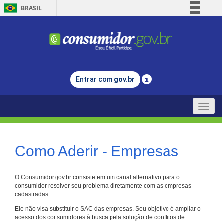
BRASIL
Simplifique!
Comunica BR
Participe
Acesso à informação
Entrar com
gov.br
Legislação
Canais
Toggle
naviga
Como Aderir - Empresas
O Consumidor.gov.br consiste em um canal alternativo para o
consumidor resolver seu problema diretamente com as empresas
cadastradas.
Ele não visa substituir o SAC das empresas. Seu objetivo é ampliar o
acesso dos consumidores à busca pela solução de conflitos de