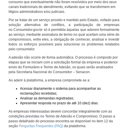
consumo que eventualmente não foram resolvidos por meio dos seus
canais tradicionais de atendimento, evitando que se transformem em
litígios administrativos e/ou judiciais.
Por se tratar de um serviço provido e mantido pelo Estado, voltado para
solução alternativa de conflitos, a participação de empresas
no Consumidor.gov.br só é permitida àquelas que aderem formalmente
ao serviço, mediante assinatura de termo no qual aceitam uma série de
compromissos, entre eles, a obrigação de conhecer, analisar e investir
todos os esforços possíveis para solucionar os problemas relatados
pelo consumidor.
A adesão não ocorre de forma automática. O processo é composto por
etapas que se iniciam com a solicitação formal da empresa e posterior
envio do Formulário e Termo de Adesão, os quais serão analisados
pela Secretaria Nacional do Consumidor – Senacon.
Ao aderir à plataforma, a empresa compromete-se a:
Acessar diariamente o sistema para acompanhar as
reclamações recebidas;
Analisar as demandas registradas;
Apresentar resposta no prazo de até 10 (dez) dias.
As empresas interessadas devem concordar integralmente com as
condições previstas no Termo de Adesão e Compromisso. O passo a
passo detalhado do processo encontra-se disponível no item 12 da
seção
Perguntas Frequentes (FAQ)
da plataforma.