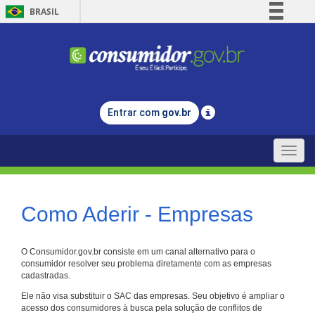
BRASIL
Simplifique!
Comunica BR
Participe
Acesso à informação
Entrar com
gov.br
Legislação
Canais
Toggle
naviga
Como Aderir - Empresas
O Consumidor.gov.br consiste em um canal alternativo para o
consumidor resolver seu problema diretamente com as empresas
cadastradas.
Ele não visa substituir o SAC das empresas. Seu objetivo é ampliar o
acesso dos consumidores à busca pela solução de conflitos de