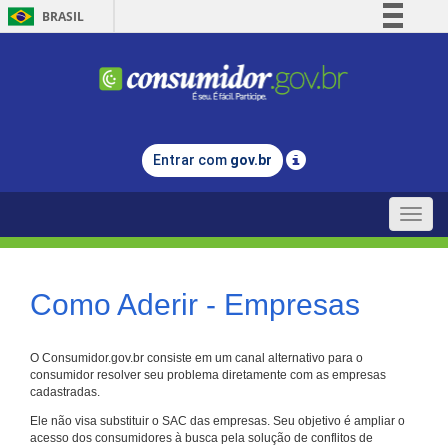
BRASIL
Simplifique!
Comunica BR
Participe
Acesso à informação
Entrar com
gov.br
Legislação
Canais
Toggle
naviga
Como Aderir - Empresas
O Consumidor.gov.br consiste em um canal alternativo para o
consumidor resolver seu problema diretamente com as empresas
cadastradas.
Ele não visa substituir o SAC das empresas. Seu objetivo é ampliar o
acesso dos consumidores à busca pela solução de conflitos de