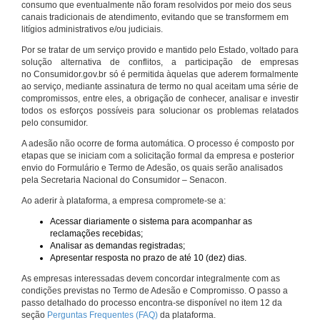
consumo que eventualmente não foram resolvidos por meio dos seus
canais tradicionais de atendimento, evitando que se transformem em
litígios administrativos e/ou judiciais.
Por se tratar de um serviço provido e mantido pelo Estado, voltado para
solução alternativa de conflitos, a participação de empresas
no Consumidor.gov.br só é permitida àquelas que aderem formalmente
ao serviço, mediante assinatura de termo no qual aceitam uma série de
compromissos, entre eles, a obrigação de conhecer, analisar e investir
todos os esforços possíveis para solucionar os problemas relatados
pelo consumidor.
A adesão não ocorre de forma automática. O processo é composto por
etapas que se iniciam com a solicitação formal da empresa e posterior
envio do Formulário e Termo de Adesão, os quais serão analisados
pela Secretaria Nacional do Consumidor – Senacon.
Ao aderir à plataforma, a empresa compromete-se a:
Acessar diariamente o sistema para acompanhar as
reclamações recebidas;
Analisar as demandas registradas;
Apresentar resposta no prazo de até 10 (dez) dias.
As empresas interessadas devem concordar integralmente com as
condições previstas no Termo de Adesão e Compromisso. O passo a
passo detalhado do processo encontra-se disponível no item 12 da
seção
Perguntas Frequentes (FAQ)
da plataforma.