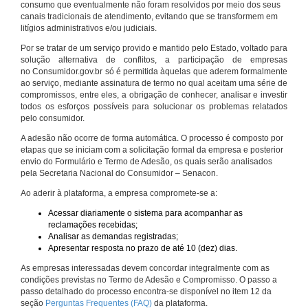
consumo que eventualmente não foram resolvidos por meio dos seus
canais tradicionais de atendimento, evitando que se transformem em
litígios administrativos e/ou judiciais.
Por se tratar de um serviço provido e mantido pelo Estado, voltado para
solução alternativa de conflitos, a participação de empresas
no Consumidor.gov.br só é permitida àquelas que aderem formalmente
ao serviço, mediante assinatura de termo no qual aceitam uma série de
compromissos, entre eles, a obrigação de conhecer, analisar e investir
todos os esforços possíveis para solucionar os problemas relatados
pelo consumidor.
A adesão não ocorre de forma automática. O processo é composto por
etapas que se iniciam com a solicitação formal da empresa e posterior
envio do Formulário e Termo de Adesão, os quais serão analisados
pela Secretaria Nacional do Consumidor – Senacon.
Ao aderir à plataforma, a empresa compromete-se a:
Acessar diariamente o sistema para acompanhar as
reclamações recebidas;
Analisar as demandas registradas;
Apresentar resposta no prazo de até 10 (dez) dias.
As empresas interessadas devem concordar integralmente com as
condições previstas no Termo de Adesão e Compromisso. O passo a
passo detalhado do processo encontra-se disponível no item 12 da
seção
Perguntas Frequentes (FAQ)
da plataforma.