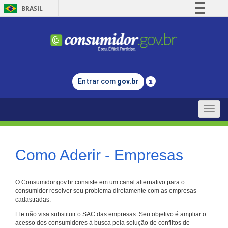
BRASIL
Simplifique!
Comunica BR
Participe
Acesso à informação
Entrar com
gov.br
Legislação
Canais
Toggle
naviga
Como Aderir - Empresas
O Consumidor.gov.br consiste em um canal alternativo para o
consumidor resolver seu problema diretamente com as empresas
cadastradas.
Ele não visa substituir o SAC das empresas. Seu objetivo é ampliar o
acesso dos consumidores à busca pela solução de conflitos de