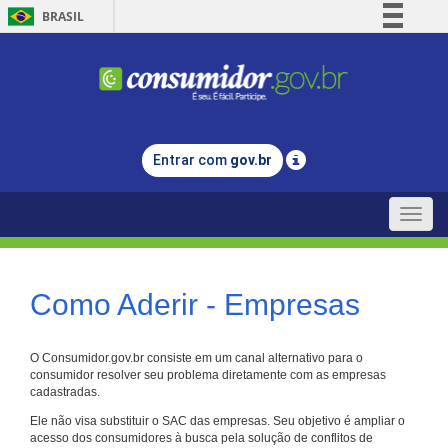
BRASIL
Simplifique!
Comunica BR
Participe
Acesso à informação
Entrar com
gov.br
Legislação
Canais
Toggle
naviga
Como Aderir - Empresas
O Consumidor.gov.br consiste em um canal alternativo para o
consumidor resolver seu problema diretamente com as empresas
cadastradas.
Ele não visa substituir o SAC das empresas. Seu objetivo é ampliar o
acesso dos consumidores à busca pela solução de conflitos de