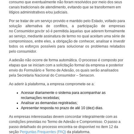
consumo que eventualmente não foram resolvidos por meio dos seus
canais tradicionais de atendimento, evitando que se transformem em
litígios administrativos e/ou judiciais.
Por se tratar de um serviço provido e mantido pelo Estado, voltado para
solução alternativa de conflitos, a participação de empresas
no Consumidor.gov.br só é permitida àquelas que aderem formalmente
ao serviço, mediante assinatura de termo no qual aceitam uma série de
compromissos, entre eles, a obrigação de conhecer, analisar e investir
todos os esforços possíveis para solucionar os problemas relatados
pelo consumidor.
A adesão não ocorre de forma automática. O processo é composto por
etapas que se iniciam com a solicitação formal da empresa e posterior
envio do Formulário e Termo de Adesão, os quais serão analisados
pela Secretaria Nacional do Consumidor – Senacon.
Ao aderir à plataforma, a empresa compromete-se a:
Acessar diariamente o sistema para acompanhar as
reclamações recebidas;
Analisar as demandas registradas;
Apresentar resposta no prazo de até 10 (dez) dias.
As empresas interessadas devem concordar integralmente com as
condições previstas no Termo de Adesão e Compromisso. O passo a
passo detalhado do processo encontra-se disponível no item 12 da
seção
Perguntas Frequentes (FAQ)
da plataforma.