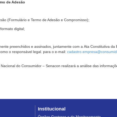
rmo de Adesão
são (Formulário e Termo de Adesão e Compromisso);
ormato digital;
ente preenchidos e assinados, juntamente com a Ata Constitutiva da 
omo o responsável legal. para o e-mail:
cadastro.empresa@consumido
Nacional do Consumidor – Senacon realizará a análise das informaçõe
Institucional
Órgãos Gestores e de Monitoramento