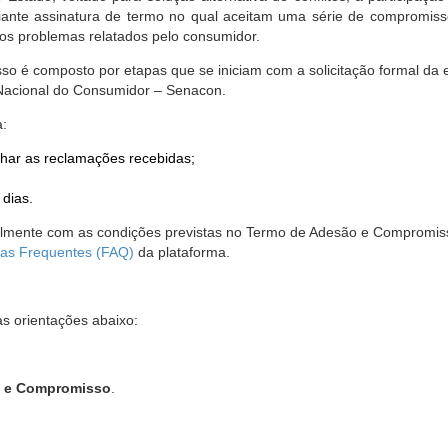
nte assinatura de termo no qual aceitam uma série de compromissos
r os problemas relatados pelo consumidor.
so é composto por etapas que se iniciam com a solicitação formal da 
 Nacional do Consumidor – Senacon.
a:
har as reclamações recebidas;
 dias.
almente com as condições previstas no Termo de Adesão e Compromis
as Frequentes (FAQ)
da plataforma.
as orientações abaixo:
o e Compromisso
.