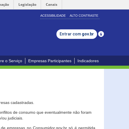
mação
Legislação
Canais
ACESSIBILIDADE
ALTO CONTRASTE
Entrar com
gov.br
re o Serviço
Empresas Participantes
Indicadores
resas cadastradas.
conflitos de consumo que eventualmente não foram
ou judiciais.
ção de empresas no Consumidor.gov.br só é permitida