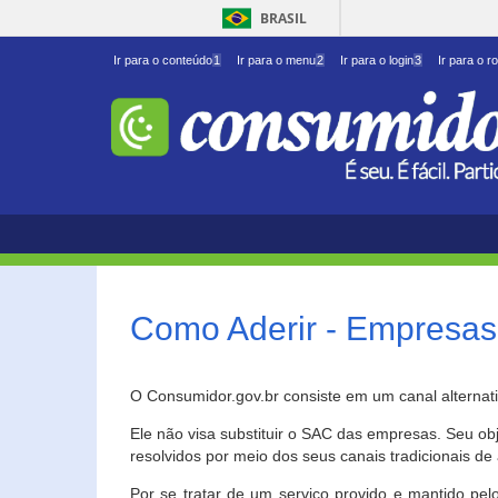
BRASIL
Ir para o conteúdo
1
Ir para o menu
2
Ir para o login
3
Ir para o r
Como Aderir - Empresas
O Consumidor.gov.br consiste em um canal alternat
Ele não visa substituir o SAC das empresas. Seu o
resolvidos por meio dos seus canais tradicionais de 
Por se tratar de um serviço provido e mantido pelo