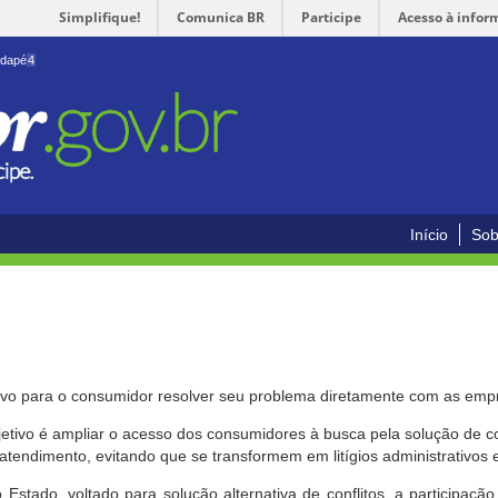
Simplifique!
Comunica BR
Participe
Acesso à infor
odapé
4
Início
Sob
ivo para o consumidor resolver seu problema diretamente com as emp
bjetivo é ampliar o acesso dos consumidores à busca pela solução de 
atendimento, evitando que se transformem em litígios administrativos e/
 Estado, voltado para solução alternativa de conflitos, a participa