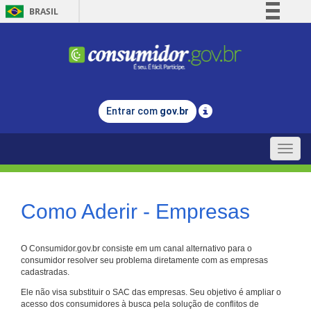
BRASIL
Simplifique!
Comunica BR
Participe
Acesso à informação
Entrar com
gov.br
Legislação
Canais
Toggle
naviga
Como Aderir - Empresas
O Consumidor.gov.br consiste em um canal alternativo para o
consumidor resolver seu problema diretamente com as empresas
cadastradas.
Ele não visa substituir o SAC das empresas. Seu objetivo é ampliar o
acesso dos consumidores à busca pela solução de conflitos de