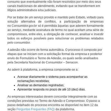
consumo que eventualmente não foram resolvidos por meio dos seus
canais tradicionais de atendimento, evitando que se transformem em
litígios administrativos e/ou judiciais.
Por se tratar de um serviço provido e mantido pelo Estado, voltado para
solução alternativa de conflitos, a participação de empresas
no Consumidor.gov.br só é permitida àquelas que aderem formalmente
ao serviço, mediante assinatura de termo no qual aceitam uma série de
compromissos, entre eles, a obrigação de conhecer, analisar e investir
todos os esforços possíveis para solucionar os problemas relatados
pelo consumidor.
A adesão não ocorre de forma automática. O processo é composto por
etapas que se iniciam com a solicitação formal da empresa e posterior
envio do Formulário e Termo de Adesão, os quais serão analisados
pela Secretaria Nacional do Consumidor – Senacon.
Ao aderir à plataforma, a empresa compromete-se a:
Acessar diariamente o sistema para acompanhar as
reclamações recebidas;
Analisar as demandas registradas;
Apresentar resposta no prazo de até 10 (dez) dias.
As empresas interessadas devem concordar integralmente com as
condições previstas no Termo de Adesão e Compromisso. O passo a
passo detalhado do processo encontra-se disponível no item 12 da
seção
Perguntas Frequentes (FAQ)
da plataforma.