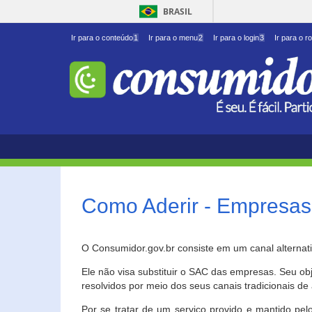
BRASIL
Ir para o conteúdo
1
Ir para o menu
2
Ir para o login
3
Ir para o r
Como Aderir - Empresas
O Consumidor.gov.br consiste em um canal alternat
Ele não visa substituir o SAC das empresas. Seu o
resolvidos por meio dos seus canais tradicionais de 
Por se tratar de um serviço provido e mantido pelo