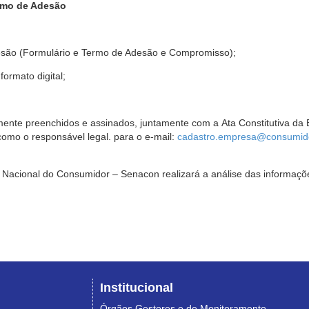
rmo de Adesão
são (Formulário e Termo de Adesão e Compromisso);
ormato digital;
ente preenchidos e assinados, juntamente com a Ata Constitutiva da 
omo o responsável legal. para o e-mail:
cadastro.empresa@consumido
Nacional do Consumidor – Senacon realizará a análise das informaçõe
Institucional
Órgãos Gestores e de Monitoramento