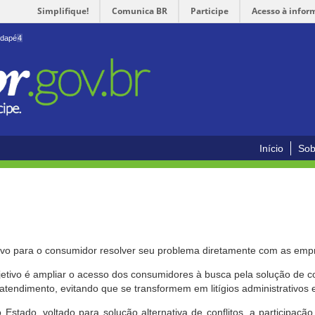
Simplifique!
Comunica BR
Participe
Acesso à infor
odapé
4
Início
Sob
ivo para o consumidor resolver seu problema diretamente com as emp
bjetivo é ampliar o acesso dos consumidores à busca pela solução de 
atendimento, evitando que se transformem em litígios administrativos e/
 Estado, voltado para solução alternativa de conflitos, a participa