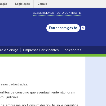
mação
Legislação
Canais
ACESSIBILIDADE
ALTO CONTRASTE
Entrar com
gov.br
re o Serviço
Empresas Participantes
Indicadores
resas cadastradas.
conflitos de consumo que eventualmente não foram
ou judiciais.
ção de empresas no Consumidor.gov.br só é permitida