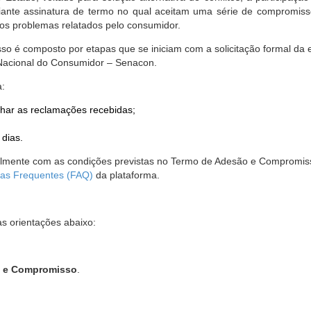
nte assinatura de termo no qual aceitam uma série de compromissos
r os problemas relatados pelo consumidor.
so é composto por etapas que se iniciam com a solicitação formal da 
 Nacional do Consumidor – Senacon.
a:
har as reclamações recebidas;
 dias.
almente com as condições previstas no Termo de Adesão e Compromis
as Frequentes (FAQ)
da plataforma.
as orientações abaixo:
o e Compromisso
.