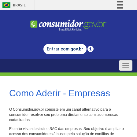
BRASIL
Simplifique!
Comunica BR
Participe
Acesso à informação
Entrar com
gov.br
Legislação
Canais
Toggle
naviga
Como Aderir - Empresas
O Consumidor.gov.br consiste em um canal alternativo para o
consumidor resolver seu problema diretamente com as empresas
cadastradas.
Ele não visa substituir o SAC das empresas. Seu objetivo é ampliar o
acesso dos consumidores à busca pela solução de conflitos de