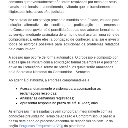
consumo que eventualmente não foram resolvidos por meio dos seus
canais tradicionais de atendimento, evitando que se transformem em
litígios administrativos e/ou judiciais.
Por se tratar de um serviço provido e mantido pelo Estado, voltado para
solução alternativa de conflitos, a participação de empresas
no Consumidor.gov.br só é permitida àquelas que aderem formalmente
ao serviço, mediante assinatura de termo no qual aceitam uma série de
compromissos, entre eles, a obrigação de conhecer, analisar e investir
todos os esforços possíveis para solucionar os problemas relatados
pelo consumidor.
A adesão não ocorre de forma automática. O processo é composto por
etapas que se iniciam com a solicitação formal da empresa e posterior
envio do Formulário e Termo de Adesão, os quais serão analisados
pela Secretaria Nacional do Consumidor – Senacon.
Ao aderir à plataforma, a empresa compromete-se a:
Acessar diariamente o sistema para acompanhar as
reclamações recebidas;
Analisar as demandas registradas;
Apresentar resposta no prazo de até 10 (dez) dias.
As empresas interessadas devem concordar integralmente com as
condições previstas no Termo de Adesão e Compromisso. O passo a
passo detalhado do processo encontra-se disponível no item 12 da
seção
Perguntas Frequentes (FAQ)
da plataforma.