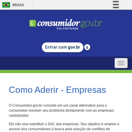
BRASIL
Simplifique!
Comunica BR
Participe
Acesso à informação
Entrar com
gov.br
Legislação
Canais
Toggle
naviga
Como Aderir - Empresas
O Consumidor.gov.br consiste em um canal alternativo para o
consumidor resolver seu problema diretamente com as empresas
cadastradas.
Ele não visa substituir o SAC das empresas. Seu objetivo é ampliar o
acesso dos consumidores à busca pela solução de conflitos de