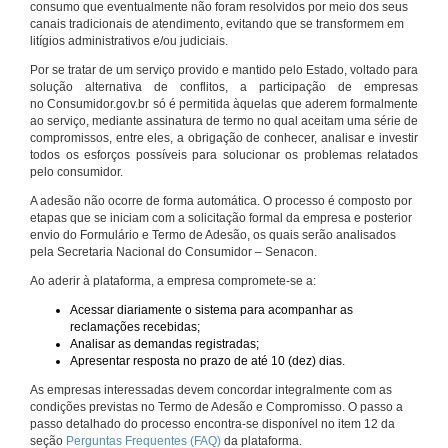
consumo que eventualmente não foram resolvidos por meio dos seus
canais tradicionais de atendimento, evitando que se transformem em
litígios administrativos e/ou judiciais.
Por se tratar de um serviço provido e mantido pelo Estado, voltado para
solução alternativa de conflitos, a participação de empresas
no Consumidor.gov.br só é permitida àquelas que aderem formalmente
ao serviço, mediante assinatura de termo no qual aceitam uma série de
compromissos, entre eles, a obrigação de conhecer, analisar e investir
todos os esforços possíveis para solucionar os problemas relatados
pelo consumidor.
A adesão não ocorre de forma automática. O processo é composto por
etapas que se iniciam com a solicitação formal da empresa e posterior
envio do Formulário e Termo de Adesão, os quais serão analisados
pela Secretaria Nacional do Consumidor – Senacon.
Ao aderir à plataforma, a empresa compromete-se a:
Acessar diariamente o sistema para acompanhar as
reclamações recebidas;
Analisar as demandas registradas;
Apresentar resposta no prazo de até 10 (dez) dias.
As empresas interessadas devem concordar integralmente com as
condições previstas no Termo de Adesão e Compromisso. O passo a
passo detalhado do processo encontra-se disponível no item 12 da
seção
Perguntas Frequentes (FAQ)
da plataforma.