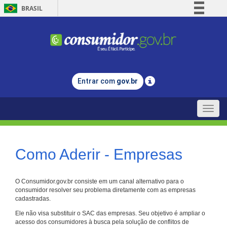
BRASIL
Simplifique!
Comunica BR
Participe
Acesso à informação
Entrar com
gov.br
Legislação
Canais
Toggle
naviga
Como Aderir - Empresas
O Consumidor.gov.br consiste em um canal alternativo para o
consumidor resolver seu problema diretamente com as empresas
cadastradas.
Ele não visa substituir o SAC das empresas. Seu objetivo é ampliar o
acesso dos consumidores à busca pela solução de conflitos de