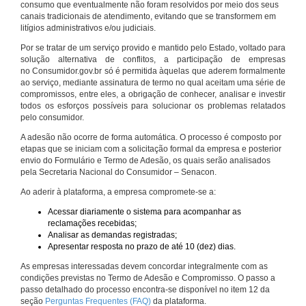
consumo que eventualmente não foram resolvidos por meio dos seus
canais tradicionais de atendimento, evitando que se transformem em
litígios administrativos e/ou judiciais.
Por se tratar de um serviço provido e mantido pelo Estado, voltado para
solução alternativa de conflitos, a participação de empresas
no Consumidor.gov.br só é permitida àquelas que aderem formalmente
ao serviço, mediante assinatura de termo no qual aceitam uma série de
compromissos, entre eles, a obrigação de conhecer, analisar e investir
todos os esforços possíveis para solucionar os problemas relatados
pelo consumidor.
A adesão não ocorre de forma automática. O processo é composto por
etapas que se iniciam com a solicitação formal da empresa e posterior
envio do Formulário e Termo de Adesão, os quais serão analisados
pela Secretaria Nacional do Consumidor – Senacon.
Ao aderir à plataforma, a empresa compromete-se a:
Acessar diariamente o sistema para acompanhar as
reclamações recebidas;
Analisar as demandas registradas;
Apresentar resposta no prazo de até 10 (dez) dias.
As empresas interessadas devem concordar integralmente com as
condições previstas no Termo de Adesão e Compromisso. O passo a
passo detalhado do processo encontra-se disponível no item 12 da
seção
Perguntas Frequentes (FAQ)
da plataforma.