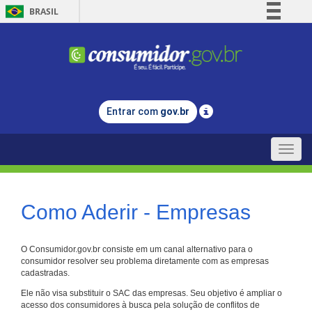
BRASIL
Simplifique!
Comunica BR
Participe
Acesso à informação
Entrar com
gov.br
Legislação
Canais
Toggle
naviga
Como Aderir - Empresas
O Consumidor.gov.br consiste em um canal alternativo para o
consumidor resolver seu problema diretamente com as empresas
cadastradas.
Ele não visa substituir o SAC das empresas. Seu objetivo é ampliar o
acesso dos consumidores à busca pela solução de conflitos de