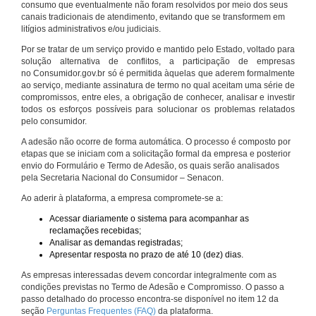
consumo que eventualmente não foram resolvidos por meio dos seus
canais tradicionais de atendimento, evitando que se transformem em
litígios administrativos e/ou judiciais.
Por se tratar de um serviço provido e mantido pelo Estado, voltado para
solução alternativa de conflitos, a participação de empresas
no Consumidor.gov.br só é permitida àquelas que aderem formalmente
ao serviço, mediante assinatura de termo no qual aceitam uma série de
compromissos, entre eles, a obrigação de conhecer, analisar e investir
todos os esforços possíveis para solucionar os problemas relatados
pelo consumidor.
A adesão não ocorre de forma automática. O processo é composto por
etapas que se iniciam com a solicitação formal da empresa e posterior
envio do Formulário e Termo de Adesão, os quais serão analisados
pela Secretaria Nacional do Consumidor – Senacon.
Ao aderir à plataforma, a empresa compromete-se a:
Acessar diariamente o sistema para acompanhar as
reclamações recebidas;
Analisar as demandas registradas;
Apresentar resposta no prazo de até 10 (dez) dias.
As empresas interessadas devem concordar integralmente com as
condições previstas no Termo de Adesão e Compromisso. O passo a
passo detalhado do processo encontra-se disponível no item 12 da
seção
Perguntas Frequentes (FAQ)
da plataforma.